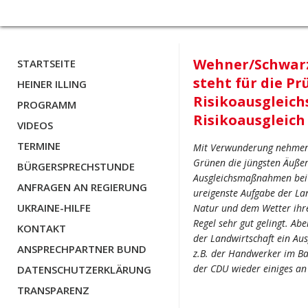
Wehner/Schwarz
STARTSEITE
steht für die Pr
HEINER ILLING
Risikoausgleich
PROGRAMM
Risikoausgleich
VIDEOS
TERMINE
Mit Verwunderung nehmen d
Grünen die jüngsten Äuß
BÜRGERSPRECHSTUNDE
Ausgleichsmaßnahmen bei „
ANFRAGEN AN REGIERUNG
ureigenste Aufgabe der La
UKRAINE-HILFE
Natur und dem Wetter ihre
Regel sehr gut gelingt. Ab
KONTAKT
der Landwirtschaft ein Au
ANSPRECHPARTNER BUND
z.B. der Handwerker im Bau
der CDU wieder einiges an
DATENSCHUTZERKLÄRUNG
TRANSPARENZ