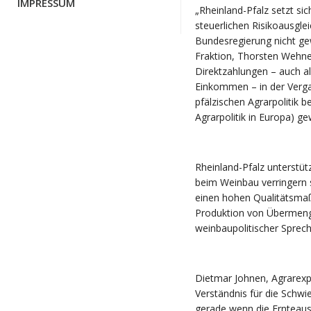
IMPRESSUM
„Rheinland-Pfalz setzt sic
steuerlichen Risikoausglei
Bundesregierung nicht gew
Fraktion, Thorsten Wehner
Direktzahlungen – auch 
Einkommen – in der Vergan
pfälzischen Agrarpolitik
Agrarpolitik in Europa) g
Rheinland-Pfalz unterstüt
beim Weinbau verringern s
einen hohen Qualitätsmaßst
Produktion von Übermenge
weinbaupolitischer Sprech
Dietmar Johnen, Agrare
Verständnis für die Schwi
gerade wenn die Ernteausf