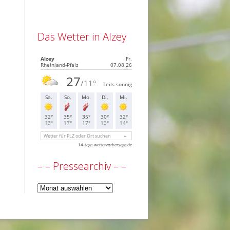
Das Wetter in Alzey
– – Pressearchiv – –
–
–
Pressearchiv
–