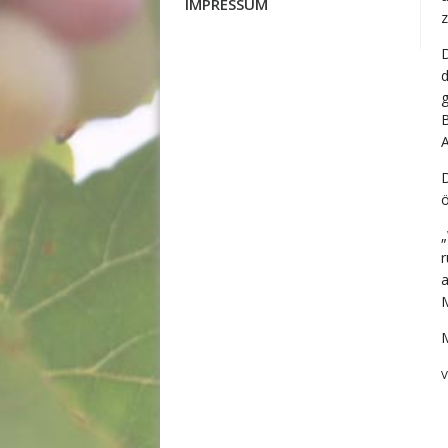
IMPRESSUM
z
D
d
g
B
A
ö
„
r
a
M
V