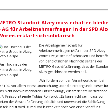
METRO-Standort Alzey muss erhalten bleib
– AG für Arbeitnehmerfragen in der SPD Alz
Worms erklärt sich solidarisch
Die Arbeitsgemeinschaft für
Arbeitnehmerfragen (AfA) in der SPD Alzey-
Worms zeigt sich tief schockiert und betroff
von der plötzlichen Nachricht seitens der
Das Hochhaus der
METRO-Geschäftsführung, dass der Standor
etro Group in Alzey.
Alzey geschlossen werden soll.
oto sje/spd
„Wir fordern von den Verantwortlichen bei
ETRO vor allem eines: Unterrichtung über die Hintergründe dieser fü
ns nicht nachvollziehbaren Entscheidung“, erklärt der stellvertretende
fA-Kreisvorsitzende Tobias Rohrwick. „Es kann nicht sein, dass von
eiten der Geschäftsführung plötzlich und unerwartet die Schließung
ngekündigt wird, zumal vor kurzer Zeit noch von einer Schaffung