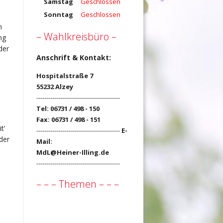
Samstag
Geschlossen
Sonntag
Geschlossen
n
– Wahlkreisbüro –
ng
der
Anschrift & Kontakt:
Hospitalstraße 7
55232 Alzey
------------------------------------------
Tel: 06731 / 498 - 150
Fax: 06731 / 498 - 151
t’
------------------------------------------
E-
der
Mail:
MdL@Heiner-Illing.de
------------------------------------------
– – – Themen – – –