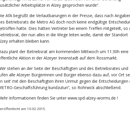
usätzlicher Arbeitsplätze in Alzey gesprochen wurde“.
ie AfA begrüßt die Verlautbarungen in der Presse, dass nach Angabe
es Betriebsrats die Metro AG doch noch keine endgültige Entscheidu
etroffen hätte. Dies hätten Vertreter bei einem Treffen mitgeteilt, so 
etriebsrat, der nun alles in die Wege leiten wolle, damit der Standort
lzey erhalten bleiben kann.
Dazu plant der Betriebsrat am kommenden Mittwoch um 11:30h eine
ffentliche Aktion in der Alzeyer Innenstadt auf dem Rossmarkt.
Wir stehen an der Seite der Beschäftigten und des Betriebsrates und
ufen alle Alzeyer Bürgerinnen und Bürger ebenso dazu auf, vor Ort sei
n seit’ mit den Beschäftigten ihren Unmut gegen die Entscheidungen 
METRO-Geschäftsführung kundzutun“, so Rohrwick abschließend.
ehr Informationen finden Sie unter
www.spd-alzey-worms.de
!
eröffentlicht am 10.02.2015.