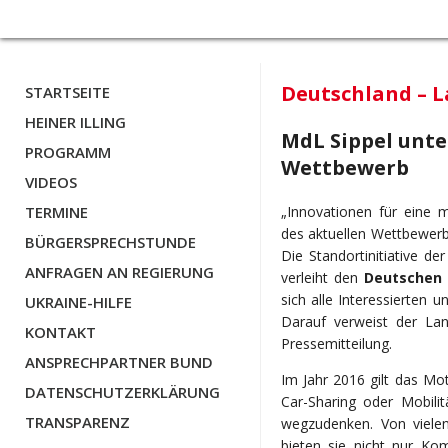
Deutschland – L
STARTSEITE
HEINER ILLING
MdL Sippel unte
PROGRAMM
Wettbewerb
VIDEOS
„Innovationen für eine m
TERMINE
des aktuellen Wettbewerbe
BÜRGERSPRECHSTUNDE
Die Standortinitiative d
ANFRAGEN AN REGIERUNG
verleiht den
Deutschen 
sich alle Interessierten u
UKRAINE-HILFE
Darauf verweist der Lan
KONTAKT
Pressemitteilung.
ANSPRECHPARTNER BUND
Im Jahr 2016 gilt das Mot
DATENSCHUTZERKLÄRUNG
Car-Sharing oder Mobili
TRANSPARENZ
wegzudenken. Von vielen
bieten sie nicht nur Ko