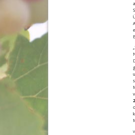
A
B
„
g
M
o
V