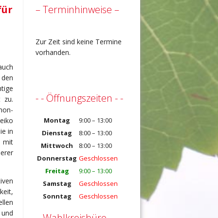
für
– Terminhinweise –
Zur Zeit sind keine Termine
vorhanden.
auch
 den
tige
- - Öffnungszeiten - -
 zu.
mon-
eiko
Montag
9:00 – 13:00
e in
Dienstag
8:00 – 13:00
 mit
Mittwoch
8:00 – 13:00
erer
Donnerstag
Geschlossen
Freitag
9:00 – 13:00
iven
Samstag
Geschlossen
eit,
Sonntag
Geschlossen
llen
 und
– Wahlkreisbüro –