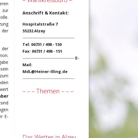
eren
 zur
Anschrift & Kontakt:
lle.
zung
Hospitalstraße 7
 der
55232 Alzey
------------------------------------------
Tel: 06731 / 498 - 150
t der
Fax: 06731 / 498 - 151
mon.
------------------------------------------
E-
gabe
Mail:
sein
MdL@Heiner-Illing.de
 zum
------------------------------------------
nden
wert
– – – Themen – – –
mber
sind
agen
r E-
Das Wetter in Alzey