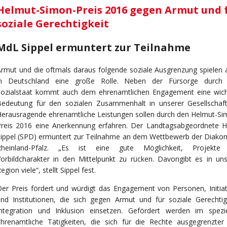
Helmut-Simon-Preis 2016 gegen Armut und 
soziale Gerechtigkeit
MdL Sippel ermuntert zur Teilnahme
rmut und die oftmals daraus folgende soziale Ausgrenzung spielen 
in Deutschland eine große Rolle. Neben der Fürsorge durch
Sozialstaat kommt auch dem ehrenamtlichen Engagement eine wich
Bedeutung für den sozialen Zusammenhalt in unserer Gesellschaft
erausragende ehrenamtliche Leistungen sollen durch den Helmut-Si
Preis 2016 eine Anerkennung erfahren. Der Landtagsabgeordnete H
ippel (SPD) ermuntert zur Teilnahme an dem Wettbewerb der Diakoni
Rheinland-Pfalz. „Es ist eine gute Möglichkeit, Projekte
orbildcharakter in den Mittelpunkt zu rücken. Davongibt es in uns
egion viele“, stellt Sippel fest.
er Preis fördert und würdigt das Engagement von Personen, Initiat
nd Institutionen, die sich gegen Armut und für soziale Gerechtigk
Integration und Inklusion einsetzen. Gefördert werden im spezie
ehrenamtliche Tätigkeiten, die sich für die Rechte ausgegrenzter