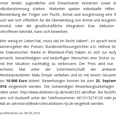
armer Kinder, Jugendlicher und Erwachsener
einsetzen sowie d
Selbstbestimmung stärken. Weiterhin spielen individuelle Hilfen
Überwindung der Folgen von Flucht, Armut und Ausgrenzung eine Ro
uch wer sich öffentlich für die Überwindung von Armut und Ausgren
einsetzt oder die gesellschaftliche Integration bzw. Inklusion
etroffenen betreibt, kann sich bewerben.
Wer wenig im Leben hat, muss viel im Recht haben!“, so sprach eins
Namensgeber des Preises, Bundesverfassungsrichter a.D. Helmut Si
Die Diakonischen Werke in Rheinland-Pfalz haben es sich zur Auf
emacht, benachteiligten und bedürftigen Menschen eine Stütze zu 
und ihre Situation nachhaltig zu verbessern. Der Preis wird nun
sechsten Mal unter der Schirmherrschaft der amtiere
inisterpräsidentin Malu Dreyer verliehen und ist mit einem Gesamt
von
10.000 Euro
dotiert. Bewerbungen können bis zum
23. Septe
2016
eingereicht werden. Die notwendigen Bewerbungsunterlagen 
nline unter:
http://www.diakonie-rlp.de/node/555
abrufbar. Bei Rückfr
kann sich Auskunft unter der Telefonnummer:
06131/3274120
oder pe
Mail an
sekretariat@evkirchen-diakonie-rlp.de
eingeholt werden.
eröffentlicht am 09.09.2016.