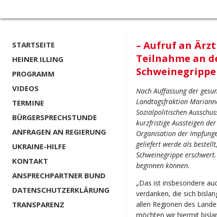
– Aufruf an Ärz
STARTSEITE
Teilnahme an d
HEINER ILLING
Schweinegrippe
PROGRAMM
VIDEOS
Nach Auffassung der gesun
Landtagsfraktion Mariann
TERMINE
Sozialpolitischen Ausschus
BÜRGERSPRECHSTUNDE
kurzfristige Aussteigen de
ANFRAGEN AN REGIERUNG
Organisation der Impfunge
geliefert werde als bestell
UKRAINE-HILFE
Schweinegrippe erschwert
KONTAKT
beginnen können.
ANSPRECHPARTNER BUND
„Das ist insbesondere au
DATENSCHUTZERKLÄRUNG
verdanken, die sich bislan
TRANSPARENZ
allen Regionen des Lande
möchten wir hiermit bisl