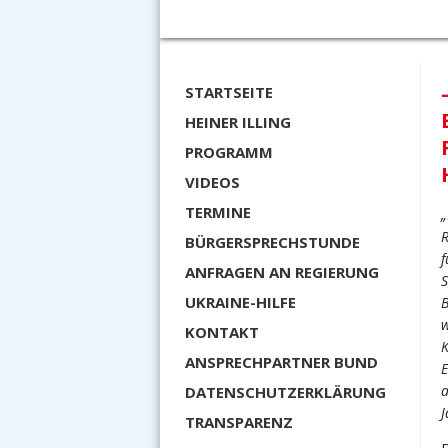
STARTSEITE
HEINER ILLING
PROGRAMM
VIDEOS
TERMINE
„
R
BÜRGERSPRECHSTUNDE
f
ANFRAGEN AN REGIERUNG
S
UKRAINE-HILFE
B
w
KONTAKT
K
ANSPRECHPARTNER BUND
E
a
DATENSCHUTZERKLÄRUNG
J
TRANSPARENZ