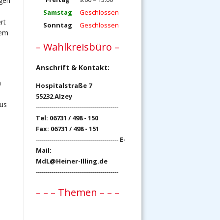
ngen
Samstag
Geschlossen
rt
Sonntag
Geschlossen
dem
– Wahlkreisbüro –
Anschrift & Kontakt:
n
Hospitalstraße 7
55232 Alzey
aus
------------------------------------------
Tel: 06731 / 498 - 150
Fax: 06731 / 498 - 151
------------------------------------------
E-
Mail:
MdL@Heiner-Illing.de
------------------------------------------
– – – Themen – – –