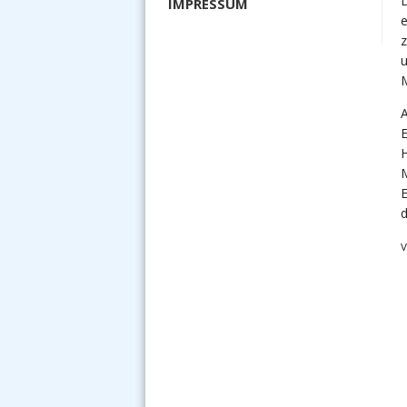
D
IMPRESSUM
e
z
M
A
E
H
M
E
d
V