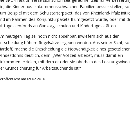
ie SPD-Fraktion setze sich schon seit geraumer Zeit für Verbesseru
in, die Kinder aus einkommensschwachen Familien besser stellen, so
um Beispiel mit dem Schulstarterpaket, das von Rheinland-Pfalz initiie
und im Rahmen des Konjunkturpakets II umgesetzt wurde, oder mit 
ittagessenfonds an Ganztagsschulen und Kindertagesstätten.
m heutigen Tag sei noch nicht absehbar, inwiefern sich aus der
ntscheidung höhere Regelsätze ergeben werden. Aus seiner Sicht, so
artloff, mache die Entscheidung die Notwendigkeit eines gesetzliche
indestlohns deutlich, denn: „Wer Vollzeit arbeitet, muss damit ein
inkommen erzielen, mit dem er oder sie oberhalb des Leistungsnive
er Grundsicherung für Arbeitssuchende ist.“
eröffentlicht am 09.02.2010.