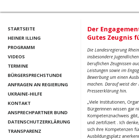
Der Engagement
STARTSEITE
Gutes Zeugnis 
HEINER ILLING
PROGRAMM
Die Landesregierung Rhein
VIDEOS
insbesondere Jugendlichen
beruflichen Zeugnissen auc
TERMINE
Leistungen sowie im Enga
BÜRGERSPRECHSTUNDE
Bewerbung um einen Ausbil
machen. Darauf weist der 
ANFRAGEN AN REGIERUNG
Presseerklärung hin.
UKRAINE-HILFE
„Viele Institutionen, Org
KONTAKT
Bürgerinnen wissen gar n
ANSPRECHPARTNER BUND
Kompetenznachweis gibt,
DATENSCHUTZERKLÄRUNG
und zertifiziert . Ich den
sich ihre Kompetenzen fü
TRANSPARENZ
Ausbildungsplatz anerkenn