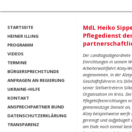
MdL Heiko Sipp
STARTSEITE
Pflegedienst der
HEINER ILLING
partnerschaftli
PROGRAMM
VIDEOS
Der Landtagsabgeordnete He
Einrichtungen in seinem Wa
TERMINE
Arbeiterwohlfahrt Alzey-
BÜRGERSPRECHSTUNDE
angenommen. In der Alzeyer
ANFRAGEN AN REGIERUNG
Geschäftsführerin Iris Dil
seiner Stellvertreterin Sil
UKRAINE-HILFE
Organisation im Kreis. Di
KONTAKT
Pflegehilfeeinrichtungen ni
ANSPRECHPARTNER BUND
gemeinnützige Dienste an,
Alzey beispielsweise werfe
DATENSCHUTZERKLÄRUNG
gereinigt und aufgebügel
TRANSPARENZ
am Ende noch einmal beste