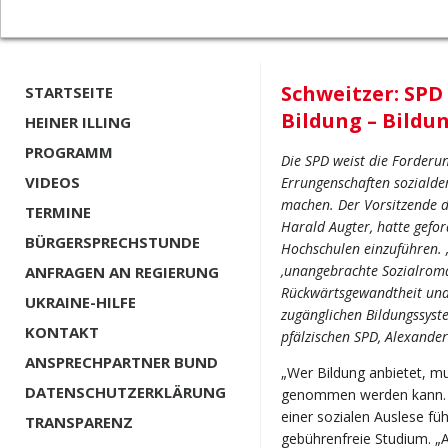
Schweitzer: SPD
STARTSEITE
Bildung – Bildu
HEINER ILLING
PROGRAMM
Die SPD weist die Forderu
VIDEOS
Errungenschaften sozialde
machen. Der Vorsitzende d
TERMINE
Harald Augter, hatte gefo
BÜRGERSPRECHSTUNDE
Hochschulen einzuführen. 
‚unangebrachte Sozialroman
ANFRAGEN AN REGIERUNG
Rückwärtsgewandtheit und 
UKRAINE-HILFE
zugänglichen Bildungssyst
KONTAKT
pfälzischen SPD, Alexander
ANSPRECHPARTNER BUND
„Wer Bildung anbietet, m
DATENSCHUTZERKLÄRUNG
genommen werden kann. D
einer sozialen Auslese füh
TRANSPARENZ
gebührenfreie Studium. „