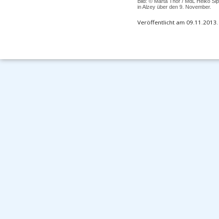
Bild: © Marta Thor / MdL Heiko S
in Alzey über den 9. November.
Veröffentlicht am 09.11.2013.