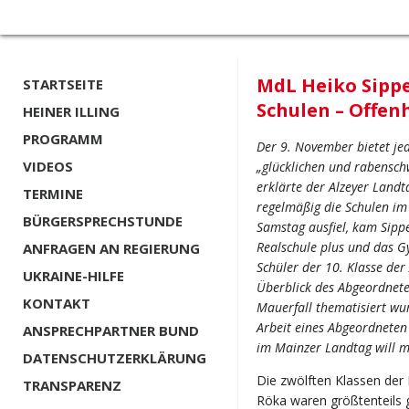
MdL Heiko Sippe
STARTSEITE
Schulen – Offenh
HEINER ILLING
PROGRAMM
Der 9. November bietet jed
VIDEOS
„glücklichen und rabensch
erklärte der Alzeyer Land
TERMINE
regelmäßig die Schulen im 
BÜRGERSPRECHSTUNDE
Samstag ausfiel, kam Sipp
Realschule plus und das 
ANFRAGEN AN REGIERUNG
Schüler der 10. Klasse der
UKRAINE-HILFE
Überblick des Abgeordnete
KONTAKT
Mauerfall thematisiert wu
Arbeit eines Abgeordneten
ANSPRECHPARTNER BUND
im Mainzer Landtag will m
DATENSCHUTZERKLÄRUNG
Die zwölften Klassen der
TRANSPARENZ
Röka waren größtenteils 