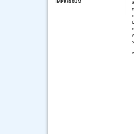
IMPRESSUM
a
m
m
m
w
s
V