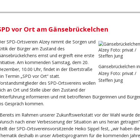
SPD vor Ort am Gänsebrückelchen
er SPD-Ortsverein Alzey nimmt die Sorgen und
ritik der Bürger am Zustand des
änsebrückelchens ernst und ergreift eine erste
Initiative. Am kommenden Samstag, dem 20.
Gänsebrückelchen in
ezember, 10.00 Uhr, findet in der Ebertstraße
Alzey Foto: privat /
in Termin „SPD vor Ort“ statt.
Steffen Jung
orstandsmitglieder des SPD-Ortsvereins wollen
ich an Ort und Stelle über den Zustand der
nterführung informieren und mit betroffenen Bürgerinnen und Bürge
ins Gespräch kommen.
Bereits im Rahmen unserer Zukunftswerkstatt vor der Wahl wurde de
unsch nach einer Verbesserung der Situation an uns heran getragen“
tellt der SPD-Ortsvereinsvorsitzende Heiko Sippel fest, „wir haben die
Thematik deshalb in unser Arbeitsprogramm für die kommenden Jahr