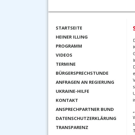
STARTSEITE
HEINER ILLING
D
PROGRAMM
K
G
VIDEOS
TERMINE
D
BÜRGERSPRECHSTUNDE
e
V
ANFRAGEN AN REGIERUNG
s
UKRAINE-HILFE
U
KONTAKT
ANSPRECHPARTNER BUND
„
W
DATENSCHUTZERKLÄRUNG
s
TRANSPARENZ