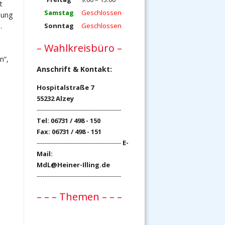
t
Samstag
Geschlossen
sung
Sonntag
Geschlossen
.
– Wahlkreisbüro –
n“,
Anschrift & Kontakt:
Hospitalstraße 7
55232 Alzey
------------------------------------------
Tel: 06731 / 498 - 150
Fax: 06731 / 498 - 151
------------------------------------------
E-
Mail:
MdL@Heiner-Illing.de
------------------------------------------
– – – Themen – – –