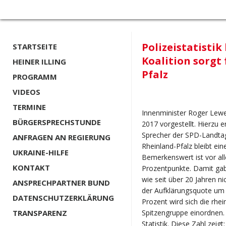
Polizeistatistik
STARTSEITE
Koalition sorgt 
HEINER ILLING
Pfalz
PROGRAMM
VIDEOS
TERMINE
Innenminister Roger Lewent
BÜRGERSPRECHSTUNDE
2017 vorgestellt. Hierzu e
Sprecher der SPD-Landtags
ANFRAGEN AN REGIERUNG
Rheinland-Pfalz bleibt ei
UKRAINE-HILFE
Bemerkenswert ist vor al
KONTAKT
Prozentpunkte. Damit gab
wie seit über 20 Jahren ni
ANSPRECHPARTNER BUND
der Aufklärungsquote um 
DATENSCHUTZERKLÄRUNG
Prozent wird sich die rhei
TRANSPARENZ
Spitzengruppe einordnen. 
Statistik. Diese Zahl zeigt