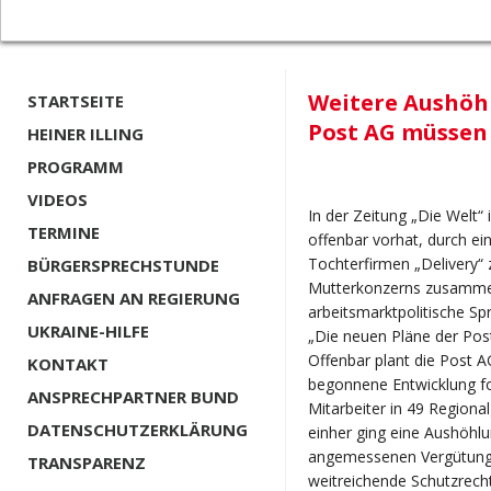
Weitere Aushöhl
STARTSEITE
Post AG müssen
HEINER ILLING
PROGRAMM
VIDEOS
In der Zeitung „Die Welt“
TERMINE
offenbar vorhat, durch e
Tochterfirmen „Delivery“ 
BÜRGERSPRECHSTUNDE
Mutterkonzerns zusammenz
ANFRAGEN AN REGIERUNG
arbeitsmarktpolitische Sp
UKRAINE-HILFE
„Die neuen Pläne der Post
Offenbar plant die Post A
KONTAKT
begonnene Entwicklung fo
ANSPRECHPARTNER BUND
Mitarbeiter in 49 Regiona
DATENSCHUTZERKLÄRUNG
einher ging eine Aushöhlu
angemessenen Vergütung,
TRANSPARENZ
weitreichende Schutzrecht