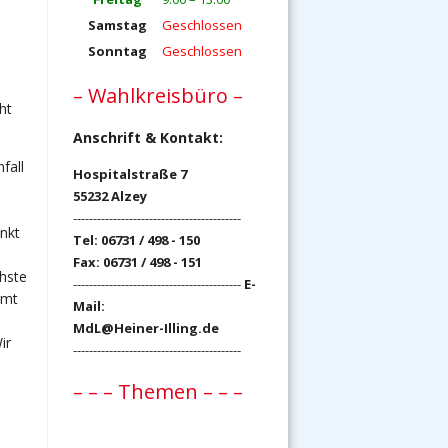
Samstag
Geschlossen
Sonntag
Geschlossen
– Wahlkreisbüro –
ht
Anschrift & Kontakt:
fall
Hospitalstraße 7
55232 Alzey
------------------------------------------
nkt
Tel: 06731 / 498 - 150
Fax: 06731 / 498 - 151
hste
------------------------------------------
E-
umt
Mail:
MdL@Heiner-Illing.de
ir
------------------------------------------
– – – Themen – – –