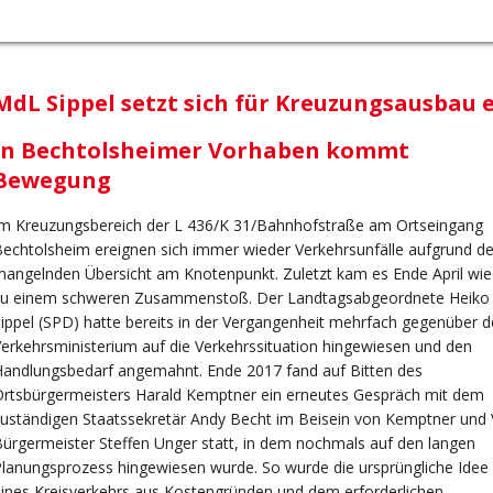
MdL Sippel setzt sich für Kreuzungsausbau 
In Bechtolsheimer Vorhaben kommt
Bewegung
Im Kreuzungsbereich der L 436/K 31/Bahnhofstraße am Ortseingang
echtolsheim ereignen sich immer wieder Verkehrsunfälle aufgrund de
angelnden Übersicht am Knotenpunkt. Zuletzt kam es Ende April wie
zu einem schweren Zusammenstoß. Der Landtagsabgeordnete Heiko
ippel (SPD) hatte bereits in der Vergangenheit mehrfach gegenüber 
erkehrsministerium auf die Verkehrssituation hingewiesen und den
andlungsbedarf angemahnt. Ende 2017 fand auf Bitten des
rtsbürgermeisters Harald Kemptner ein erneutes Gespräch mit dem
uständigen Staatssekretär Andy Becht im Beisein von Kemptner und
ürgermeister Steffen Unger statt, in dem nochmals auf den langen
lanungsprozess hingewiesen wurde. So wurde die ursprüngliche Idee
ines Kreisverkehrs aus Kostengründen und dem erforderlichen