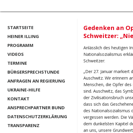
Gedenken an Opf
STARTSEITE
Schweitzer: „Ni
HEINER ILLING
PROGRAMM
Anlässlich des heutigen I
VIDEOS
Nationalsozialismus erklä
Schweitzer:
TERMINE
„Der 27. Januar markiert 
BÜRGERSPRECHSTUNDE
Auschwitz. Wir erinnern a
ANFRAGEN AN REGIERUNG
Menschen, die Opfer des 
UKRAINE-HILFE
sind. Auschwitz, das Symb
der Zivilisationsbruch un
KONTAKT
dass sich das Geschehene
ANSPRECHPARTNER BUND
des Nationalsozialismus d
DATENSCHUTZERKLÄRUNG
vergessen werden. Die V
dem dunkelsten Kapitel d
TRANSPARENZ
an uns, unsere Grundwert