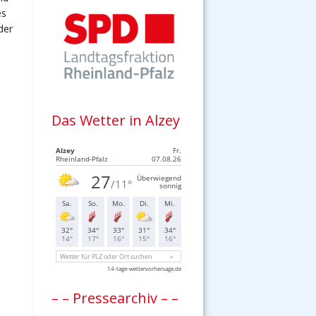
es
der
Das Wetter in Alzey
– – Pressearchiv – –