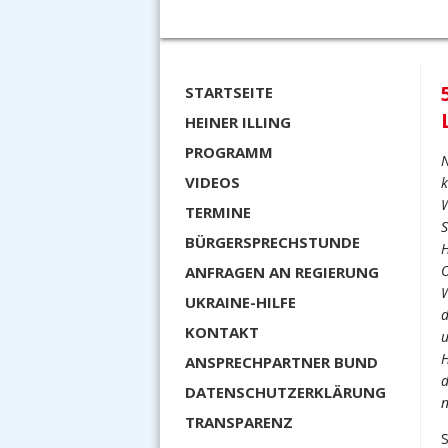
STARTSEITE
HEINER ILLING
PROGRAMM
N
VIDEOS
k
W
TERMINE
S
BÜRGERSPRECHSTUNDE
H
O
ANFRAGEN AN REGIERUNG
W
UKRAINE-HILFE
d
KONTAKT
u
H
ANSPRECHPARTNER BUND
d
DATENSCHUTZERKLÄRUNG
n
TRANSPARENZ
S