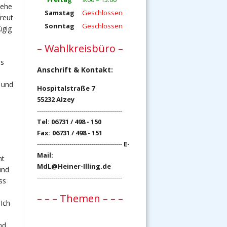
tehe
Samstag
Geschlossen
reut
Sonntag
Geschlossen
ügig
– Wahlkreisbüro –
us
Anschrift & Kontakt:
 und
Hospitalstraße 7
55232 Alzey
------------------------------------------
Tel: 06731 / 498 - 150
e
Fax: 06731 / 498 - 151
------------------------------------------
E-
Mail:
mt
MdL@Heiner-Illing.de
und
------------------------------------------
ss
– – – Themen – – –
Ich
nd