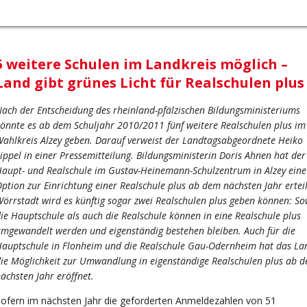
5 weitere Schulen im Landkreis möglich –
Land gibt grünes Licht für Realschulen plus
ach der Entscheidung des rheinland-pfälzischen Bildungsministeriums
önnte es ab dem Schuljahr 2010/2011 fünf weitere Realschulen plus im
ahlkreis Alzey geben. Darauf verweist der Landtagsabgeordnete Heiko
ippel in einer Pressemitteilung. Bildungsministerin Doris Ahnen hat der
aupt- und Realschule im Gustav-Heinemann-Schulzentrum in Alzey eine
ption zur Einrichtung einer Realschule plus ab dem nächsten Jahr erteil
örrstadt wird es künftig sogar zwei Realschulen plus geben können: S
ie Hauptschule als auch die Realschule können in eine Realschule plus
mgewandelt werden und eigenständig bestehen bleiben. Auch für die
auptschule in Flonheim und die Realschule Gau-Odernheim hat das La
ie Möglichkeit zur Umwandlung in eigenständige Realschulen plus ab 
ächsten Jahr eröffnet.
ofern im nächsten Jahr die geforderten Anmeldezahlen von 51