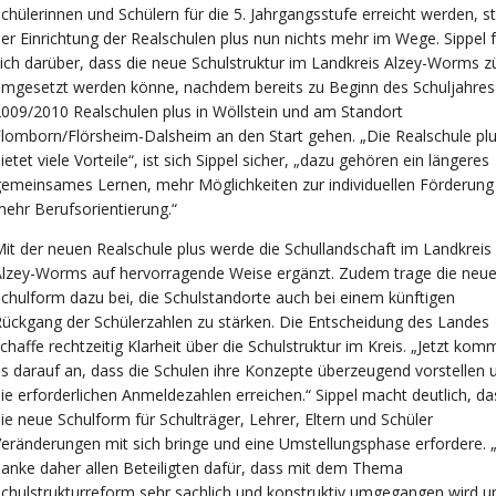
chülerinnen und Schülern für die 5. Jahrgangsstufe erreicht werden, s
er Einrichtung der Realschulen plus nun nichts mehr im Wege. Sippel f
ich darüber, dass die neue Schulstruktur im Landkreis Alzey-Worms z
mgesetzt werden könne, nachdem bereits zu Beginn des Schuljahres
009/2010 Realschulen plus in Wöllstein und am Standort
lomborn/Flörsheim-Dalsheim an den Start gehen. „Die Realschule pl
ietet viele Vorteile“, ist sich Sippel sicher, „dazu gehören ein längeres
emeinsames Lernen, mehr Möglichkeiten zur individuellen Förderung
ehr Berufsorientierung.“
it der neuen Realschule plus werde die Schullandschaft im Landkreis
Alzey-Worms auf hervorragende Weise ergänzt. Zudem trage die neu
chulform dazu bei, die Schulstandorte auch bei einem künftigen
ückgang der Schülerzahlen zu stärken. Die Entscheidung des Landes
chaffe rechtzeitig Klarheit über die Schulstruktur im Kreis. „Jetzt kom
s darauf an, dass die Schulen ihre Konzepte überzeugend vorstellen 
ie erforderlichen Anmeldezahlen erreichen.“ Sippel macht deutlich, da
ie neue Schulform für Schulträger, Lehrer, Eltern und Schüler
eränderungen mit sich bringe und eine Umstellungsphase erfordere. „
anke daher allen Beteiligten dafür, dass mit dem Thema
chulstrukturreform sehr sachlich und konstruktiv umgegangen wird u