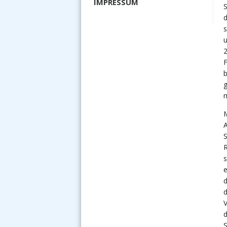
IMPRESSUM
S
d
s
u
2
F
b
g
m
M
S
R
s
e
d
d
V
d
S