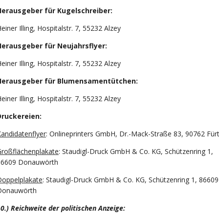
Herausgeber für Kugelschreiber:
einer Illing, Hospitalstr. 7, 55232 Alzey
Herausgeber für Neujahrsflyer:
einer Illing, Hospitalstr. 7, 55232 Alzey
Herausgeber für Blumensamentütchen:
einer Illing, Hospitalstr. 7, 55232 Alzey
Druckereien:
andidatenflyer
: Onlineprinters GmbH, Dr.-Mack-Straße 83, 90762 Für
Großflächenplakate
: Staudigl-Druck GmbH & Co. KG, Schützenring 1,
86609 Donauwörth
Doppelplakate
: Staudigl-Druck GmbH & Co. KG, Schützenring 1, 86609
Donauwörth
0.) Reichweite der politischen Anzeige: