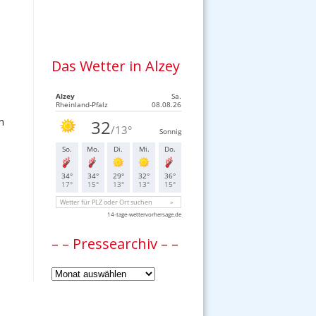
Das Wetter in Alzey
n
– – Pressearchiv – –
–
–
Pressearchiv