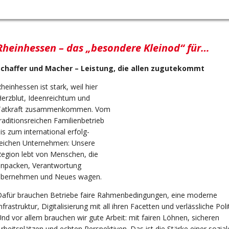
Rheinhessen – das „besondere Kleinod“ für…
Schaffer und Macher – Leistung, die allen zugutekommt
heinhessen ist stark, weil hier
erzblut, Ideenreichtum und
Tatkraft zusammenkommen. Vom
raditionsreichen Familienbetrieb
is zum international erfolg-
reichen Unternehmen: Unsere
egion lebt von Menschen, die
anpacken, Verantwortung
übernehmen und Neues wagen.
Dafür brauchen Betriebe faire Rahmenbedingungen, eine moderne
nfrastruktur, Digitalisierung mit all ihren Facetten und verlässliche Polit
nd vor allem brauchen wir gute Arbeit: mit fairen Löhnen, sicheren
rbeitsplätzen und echten Perspektiven. Das ist die Stärke einer sozia