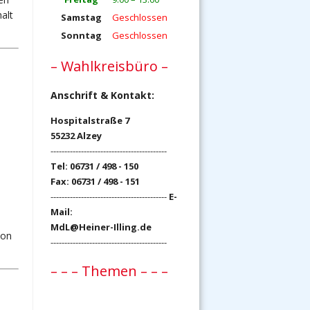
alt
Samstag
Geschlossen
Sonntag
Geschlossen
– Wahlkreisbüro –
Anschrift & Kontakt:
Hospitalstraße 7
55232 Alzey
------------------------------------------
Tel: 06731 / 498 - 150
Fax: 06731 / 498 - 151
------------------------------------------
E-
Mail:
MdL@Heiner-Illing.de
ion
------------------------------------------
– – – Themen – – –