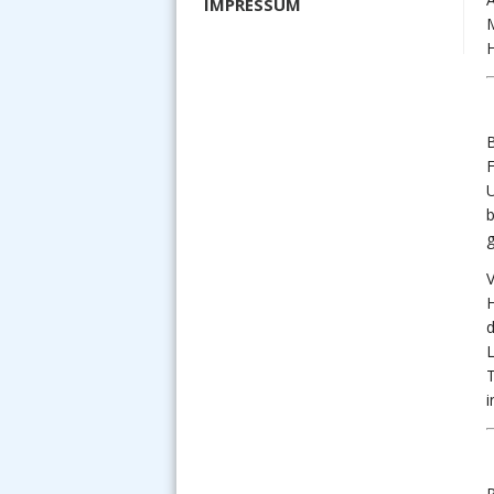
IMPRESSUM
M
H
B
F
U
b
g
V
H
d
L
T
i
R