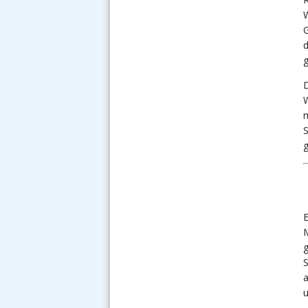
W
d
g
D
W
m
S
g
M
g
S
a