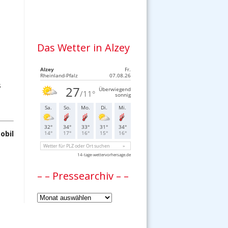
Das Wetter in Alzey
s
obil
– – Pressearchiv – –
–
–
Pressearchiv