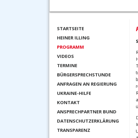
STARTSEITE
HEINER ILLING
PROGRAMM
R
VIDEOS
H
TERMINE
t
BÜRGERSPRECHSTUNDE
b
ANFRAGEN AN REGIERUNG
UKRAINE-HILFE
R
KONTAKT
ANSPRECHPARTNER BUND
DATENSCHUTZERKLÄRUNG
I
TRANSPARENZ
U
A