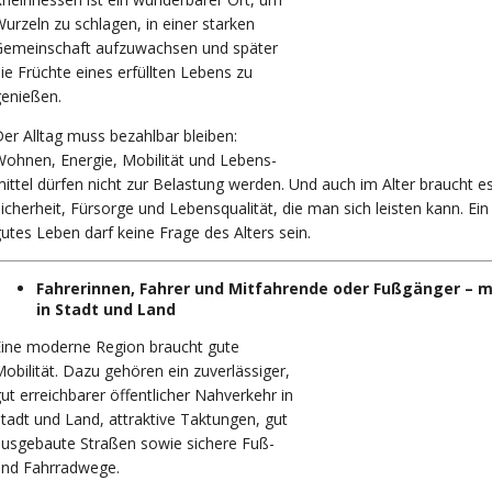
urzeln zu schlagen, in einer starken
Gemeinschaft aufzuwachsen und später
ie Früchte eines erfüllten Lebens zu
enießen.
er Alltag muss bezahlbar bleiben:
ohnen, Energie, Mobilität und Lebens-
ittel dürfen nicht zur Belastung werden. Und auch im Alter braucht e
icherheit, Fürsorge und Lebensqualität, die man sich leisten kann. Ein
utes Leben darf keine Frage des Alters sein.
Fahrerinnen, Fahrer und Mitfahrende oder Fußgänger – m
in Stadt und Land
Eine moderne Region braucht gute
obilität. Dazu gehören ein zuverlässiger,
ut erreichbarer öffentlicher Nahverkehr in
tadt und Land, attraktive Taktungen, gut
usgebaute Straßen sowie sichere Fuß-
und Fahrradwege.