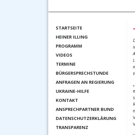
STARTSEITE
HEINER ILLING
D
PROGRAMM
i
A
VIDEOS
L
TERMINE
m
BÜRGERSPRECHSTUNDE
W
ANFRAGEN AN REGIERUNG
„
UKRAINE-HILFE
e
s
KONTAKT
ANSPRECHPARTNER BUND
m
V
DATENSCHUTZERKLÄRUNG
TRANSPARENZ