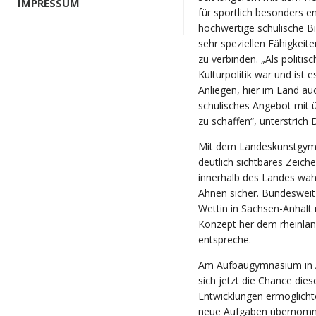
IMPRESSUM
für sportlich besonders e
hochwertige schulische Bi
sehr speziellen Fähigkeit
zu verbinden. „Als politis
Kulturpolitik war und ist 
Anliegen, hier im Land au
schulisches Angebot mit 
zu schaffen“, unterstrich 
Mit dem Landeskunstgymna
deutlich sichtbares Zeich
innerhalb des Landes wah
Ahnen sicher. Bundeswei
Wettin in Sachsen-Anhalt 
Konzept her dem rheinla
entspreche.
Am Aufbaugymnasium in Al
sich jetzt die Chance die
Entwicklungen ermöglicht
neue Aufgaben übernomme