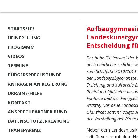
Aufbaugymnasiu
STARTSEITE
Landeskunstgymn
HEINER ILLING
Entscheidung fü
PROGRAMM
VIDEOS
Der hohe Stellenwert der k
noch deutlicher sichtbar 
TERMINE
zum Schuljahr 2010/2011 
BÜRGERSPRECHSTUNDE
der Landtagsabgeordnete H
ANFRAGEN AN REGIERUNG
Erziehung und kulturelle B
Rheinland-Pfalz eine beson
UKRAINE-HILFE
Fantasie und der Fähigkeit
KONTAKT
wichtig. Das neue Landes
ANSPRECHPARTNER BUND
Glanzlicht setzen“, zeigte 
der Vorstellung der Pläne 
DATENSCHUTZERKLÄRUNG
TRANSPARENZ
Neben dem Landesmusikg
seit längerem mit dem He