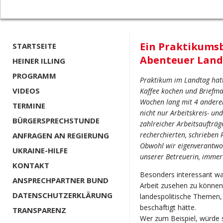
Ein Praktikumsb
STARTSEITE
Abenteuer Lan
HEINER ILLING
PROGRAMM
Praktikum im Landtag hatt
VIDEOS
Kaffee kochen und Briefma
Wochen lang mit 4 andere
TERMINE
nicht nur Arbeitskreis- un
BÜRGERSPRECHSTUNDE
zahlreicher Arbeitsaufträg
recherchierten, schrieben
ANFRAGEN AN REGIERUNG
Obwohl wir eigenverantwor
UKRAINE-HILFE
unserer Betreuerin, immer 
KONTAKT
Besonders interessant wa
ANSPRECHPARTNER BUND
Arbeit zusehen zu könne
DATENSCHUTZERKLÄRUNG
landespolitische Themen,
beschäftigt hätte.
TRANSPARENZ
Wer zum Beispiel, würde 