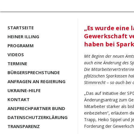
„Es wurde eine 
STARTSEITE
Gewerkschaft ve
HEINER ILLING
haben bei Spark
PROGRAMM
VIDEOS
Mit Beginn der neuen Amt
auch eine Änderung des S
TERMINE
Die Mitarbeitervertreterin
BÜRGERSPRECHSTUNDE
pfälzischen Sparkassen hab
ANFRAGEN AN REGIERUNG
Stimmrecht – so auch bei 
UKRAINE-HILFE
„Das auf Initiative der S
KONTAKT
Änderungsantrag zum Gese
Mitarbeiter stärker als b
ANSPRECHPARTNER BUND
einbeziehen“, erläutern 
DATENSCHUTZERKLÄRUNG
Trapp, Heiko Sippel und J
TRANSPARENZ
Forderung der Gewerkscha