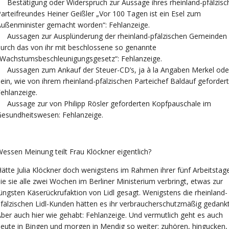
 Bestätigung oder Widerspruch zur Aussage ihres rheinland-pfälzisc
arteifreundes Heiner Geißler „Vor 100 Tagen ist ein Esel zum
ußenminister gemacht worden“: Fehlanzeige.
• Aussagen zur Ausplünderung der rheinland-pfälzischen Gemeinden
urch das von ihr mit beschlossene so genannte
„Wachstumsbeschleunigungsgesetz“: Fehlanzeige.
 Aussagen zum Ankauf der Steuer-CD’s, ja à la Angaben Merkel ode
ein, wie von ihrem rheinland-pfälzischen Parteichef Baldauf gefordert
ehlanzeige.
 Aussage zur von Philipp Rösler geforderten Kopfpauschale im
esundheitswesen: Fehlanzeige.
essen Meinung teilt Frau Klöckner eigentlich?
ätte Julia Klöckner doch wenigstens im Rahmen ihrer fünf Arbeitstag
ie sie alle zwei Wochen im Berliner Ministerium verbringt, etwas zur
üngsten Käserückrufaktion von Lidl gesagt. Wenigstens die rheinland-
fälzischen Lidl-Kunden hätten es ihr verbraucherschutzmäßig gedankt
ber auch hier wie gehabt: Fehlanzeige. Und vermutlich geht es auch
eute in Bingen und morgen in Mendig so weiter: zuhören, hingucken,