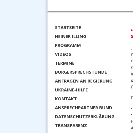
STARTSEITE
HEINER ILLING
PROGRAMM
„
VIDEOS
r
c
TERMINE
s
BÜRGERSPRECHSTUNDE
K
a
ANFRAGEN AN REGIERUNG
P
UKRAINE-HILFE
D
KONTAKT
ANSPRECHPARTNER BUND
•
•
DATENSCHUTZERKLÄRUNG
F
TRANSPARENZ
A