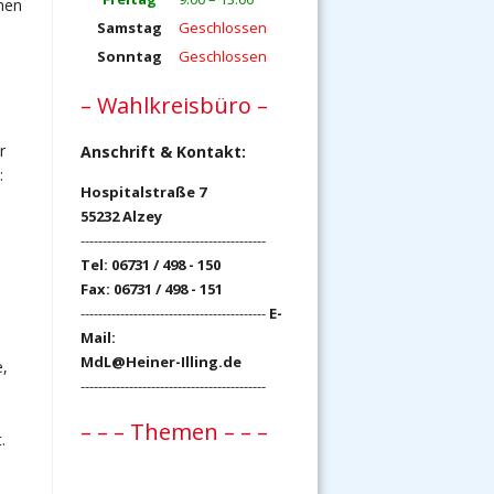
hen
Samstag
Geschlossen
Sonntag
Geschlossen
– Wahlkreisbüro –
r
Anschrift & Kontakt:
:
Hospitalstraße 7
55232 Alzey
------------------------------------------
Tel: 06731 / 498 - 150
Fax: 06731 / 498 - 151
------------------------------------------
E-
Mail:
MdL@Heiner-Illing.de
e,
------------------------------------------
– – – Themen – – –
.