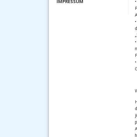
IMPRESSUM
•
P
A
d
•
n
F
•
G
W
H
d
j
p
A
h