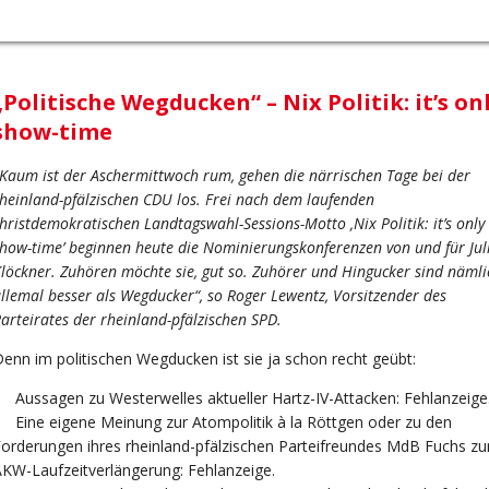
„Politische Wegducken“ – Nix Politik: it’s on
show-time
Kaum ist der Aschermittwoch rum, gehen die närrischen Tage bei der
heinland-pfälzischen CDU los. Frei nach dem laufenden
hristdemokratischen Landtagswahl-Sessions-Motto ‚Nix Politik: it’s only
how-time’ beginnen heute die Nominierungskonferenzen von und für Jul
löckner. Zuhören möchte sie, gut so. Zuhörer und Hingucker sind nämli
llemal besser als Wegducker“, so Roger Lewentz, Vorsitzender des
arteirates der rheinland-pfälzischen SPD.
enn im politischen Wegducken ist sie ja schon recht geübt:
 Aussagen zu Westerwelles aktueller Hartz-IV-Attacken: Fehlanzeige
 Eine eigene Meinung zur Atompolitik à la Röttgen oder zu den
orderungen ihres rheinland-pfälzischen Parteifreundes MdB Fuchs zu
KW-Laufzeitverlängerung: Fehlanzeige.