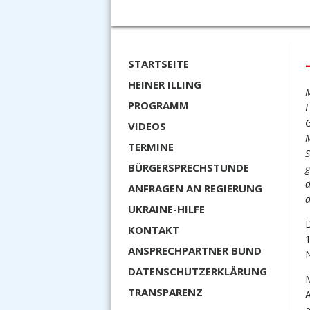
STARTSEITE
HEINER ILLING
M
PROGRAMM
L
G
VIDEOS
M
TERMINE
S
BÜRGERSPRECHSTUNDE
g
d
ANFRAGEN AN REGIERUNG
d
UKRAINE-HILFE
D
KONTAKT
1
ANSPRECHPARTNER BUND
N
DATENSCHUTZERKLÄRUNG
TRANSPARENZ
A
a