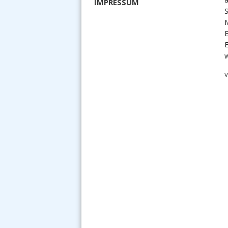
IMPRESSUM
S
M
E
E
V