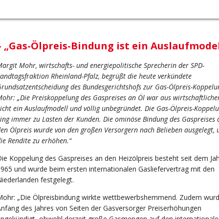
– „Gas-Ölpreis-Bindung ist ein Auslaufmodel
argit Mohr, wirtschafts- und energiepolitische Sprecherin der SPD-
andtagsfraktion Rheinland-Pfalz, begrüßt die heute verkündete
rundsatzentscheidung des Bundesgerichtshofs zur Gas-Ölpreis-Koppelu
ohr: „Die Preiskoppelung des Gaspreises an Öl war aus wirtschaftliche
icht ein Auslaufmodell und völlig unbegründet. Die Gas-Ölpreis-Koppel
ing immer zu Lasten der Kunden. Die ominöse Bindung des Gaspreises 
en Ölpreis wurde von den großen Versorgern nach Belieben ausgelegt,
ie Rendite zu erhöhen.“
ie Koppelung des Gaspreises an den Heizölpreis besteht seit dem Ja
965 und wurde beim ersten internationalen Gasliefervertrag mit den
iederlanden festgelegt.
Mohr: „Die Ölpreisbindung wirkte wettbewerbshemmend. Zudem wur
nfang des Jahres von Seiten der Gasversorger Preiserhöhungen
ngekündigt, obwohl derzeit große Gasmengen auf den international