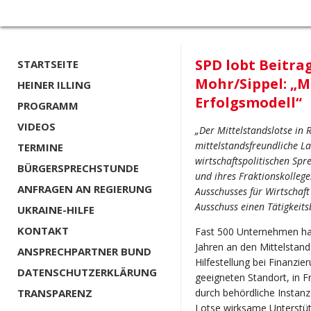
SPD lobt Beitra
STARTSEITE
Mohr/Sippel: „M
HEINER ILLING
Erfolgsmodell“
PROGRAMM
VIDEOS
„Der Mittelstandslotse in 
mittelstandsfreundliche Lan
TERMINE
wirtschaftspolitischen Spr
BÜRGERSPRECHSTUNDE
und ihres Fraktionskollege
ANFRAGEN AN REGIERUNG
Ausschusses für Wirtschaf
Ausschuss einen Tätigkeits
UKRAINE-HILFE
KONTAKT
Fast 500 Unternehmen ha
Jahren an den Mittelstan
ANSPRECHPARTNER BUND
Hilfestellung bei Finanzi
DATENSCHUTZERKLÄRUNG
geeigneten Standort, in 
TRANSPARENZ
durch behördliche Instanz
Lotse wirksame Unterstüt