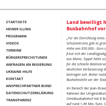
Land bewilligt 
STARTSEITE
Busbahnhof vor
HEINER ILLING
PROGRAMM
„Für die Einrichtung eines
VIDEOS
Schulzentrums gibt es grün
Höhe von 850.000.- Euro si
TERMINE
freut sich der Landtagsabg
BÜRGERSPRECHSTUNDE
aus Mainz. Sippel hatte si
für die schnelle Realisier
ANFRAGEN AN REGIERUNG
deutlichen Verbesserung d
UKRAINE-HILFE
beitragen soll. Bisher nutz
KONTAKT
Bushaltestelle vor der Stad
ANSPRECHPARTNER BUND
Im Bereich der Jean-Brau
DATENSCHUTZERKLÄRUNG
Rahmen der Umgestaltung
Omnibusbahnhof mit 8 Bus
TRANSPARENZ
auf rund 1,49 Mio. Euro. D