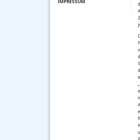
IMPRESSUM
A
Z
j
D
P
v
d
S
d
e
„
e
n
A
e
f
K
u
P