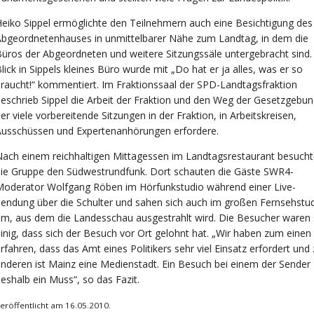
eiko Sippel ermöglichte den Teilnehmern auch eine Besichtigung des
bgeordnetenhauses in unmittelbarer Nähe zum Landtag, in dem die
üros der Abgeordneten und weitere Sitzungssäle untergebracht sind. 
lick in Sippels kleines Büro wurde mit „Do hat er ja alles, was er so
raucht!“ kommentiert. Im Fraktionssaal der SPD-Landtagsfraktion
eschrieb Sippel die Arbeit der Fraktion und den Weg der Gesetzgebun
er viele vorbereitende Sitzungen in der Fraktion, in Arbeitskreisen,
Ausschüssen und Expertenanhörungen erfordere.
ach einem reichhaltigen Mittagessen im Landtagsrestaurant besuch
ie Gruppe den Südwestrundfunk. Dort schauten die Gäste SWR4-
Moderator Wolfgang Röben im Hörfunkstudio während einer Live-
endung über die Schulter und sahen sich auch im großen Fernsehstu
m, aus dem die Landesschau ausgestrahlt wird. Die Besucher waren 
inig, dass sich der Besuch vor Ort gelohnt hat. „Wir haben zum einen
rfahren, dass das Amt eines Politikers sehr viel Einsatz erfordert un
nderen ist Mainz eine Medienstadt. Ein Besuch bei einem der Sender
eshalb ein Muss“, so das Fazit.
eröffentlicht am 16.05.2010.