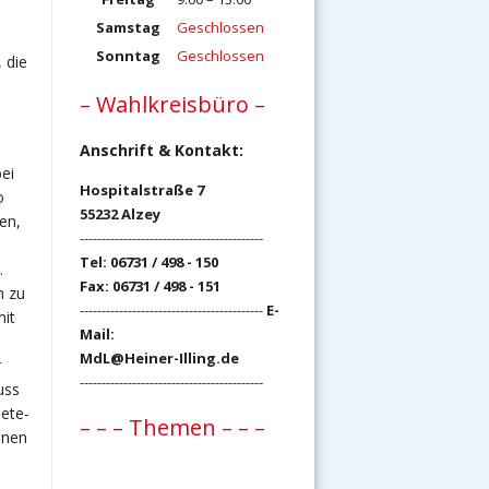
Samstag
Geschlossen
Sonntag
Geschlossen
 die
– Wahlkreisbüro –
Anschrift & Kontakt:
ei
Hospitalstraße 7
o
55232 Alzey
en,
------------------------------------------
Tel: 06731 / 498 - 150
.
Fax: 06731 / 498 - 151
m zu
------------------------------------------
E-
mit
Mail:
MdL@Heiner-Illing.de
r
------------------------------------------
uss
uete-
– – – Themen – – –
nnen