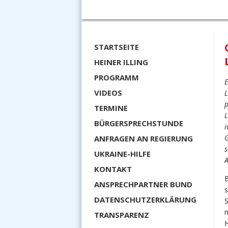
STARTSEITE
HEINER ILLING
PROGRAMM
E
VIDEOS
L
p
TERMINE
L
BÜRGERSPRECHSTUNDE
i
G
ANFRAGEN AN REGIERUNG
s
UKRAINE-HILFE
A
KONTAKT
B
ANSPRECHPARTNER BUND
s
DATENSCHUTZERKLÄRUNG
S
m
TRANSPARENZ