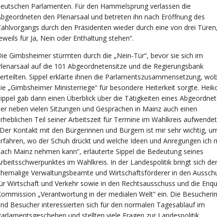
deutschen Parlamenten. Für den Hammelsprung verlassen die
bgeordneten den Plenarsaal und betreten ihn nach Eröffnung des
ählvorgangs durch den Präsidenten wieder durch eine von drei Türen,
eweils für Ja, Nein oder Enthaltung stehen“.
ie Gimbsheimer stürmten durch die „Nein-Tür“, bevor sie sich im
lenarsaal auf die 101 Abgeordnetensitze und die Regierungsbank
erteilten. Sippel erklärte ihnen die Parlamentszusammensetzung, wob
ie „Gimbsheimer Ministerriege“ für besondere Heiterkeit sorgte. Heik
ippel gab dann einen Überblick über die Tätigkeiten eines Abgeordnet
er neben vielen Sitzungen und Gesprächen in Mainz auch einen
rheblichen Teil seiner Arbeitszeit für Termine im Wahlkreis aufwendet
Der Kontakt mit den Bürgerinnen und Bürgern ist mir sehr wichtig, u
rfahren, wo der Schuh drückt und welche Ideen und Anregungen ich 
ach Mainz nehmen kann“, erläuterte Sippel die Bedeutung seines
rbeitsschwerpunktes im Wahlkreis. In der Landespolitik bringt sich de
hemalige Verwaltungsbeamte und Wirtschaftsförderer in den Aussch
ür Wirtschaft und Verkehr sowie in den Rechtsausschuss und die Enq
ommission „Verantwortung in der medialen Welt“ ein. Die Besucheri
nd Besucher interessierten sich für den normalen Tagesablauf im
arlamentsgeschehen und stellten viele Fragen zur Landespolitik.