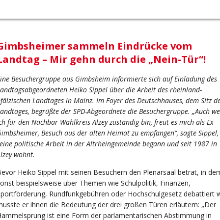
Gimbsheimer sammeln Eindrücke vom
Landtag – Mir gehn durch die „Nein-Tür“!
ine Besuchergruppe aus Gimbsheim informierte sich auf Einladung des
andtagsabgeordneten Heiko Sippel über die Arbeit des rheinland-
fälzischen Landtages in Mainz. Im Foyer des Deutschhauses, dem Sitz d
andtages, begrüßte der SPD-Abgeordnete die Besuchergruppe. „Auch w
ch für den Nachbar-Wahlkreis Alzey zuständig bin, freut es mich als Ex-
imbsheimer, Besuch aus der alten Heimat zu empfangen“, sagte Sippel,
eine politische Arbeit in der Altrheingemeinde begann und seit 1987 in
lzey wohnt.
evor Heiko Sippel mit seinen Besuchern den Plenarsaal betrat, in de
onst beispielsweise über Themen wie Schulpolitik, Finanzen,
portförderung, Rundfunkgebühren oder Hochschulgesetz debattiert w
usste er ihnen die Bedeutung der drei großen Türen erläutern: „Der
Hammelsprung ist eine Form der parlamentarischen Abstimmung in