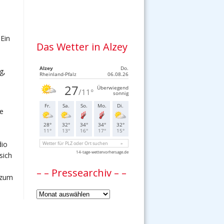
Ein
Das Wetter in Alzey
g,
te
dio
sich
– – Pressearchiv – –
d zum
–
–
Pressearchiv