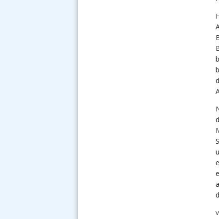
H
A
B
B
b
b
d
N
d
S
u
e
e
a
d
V