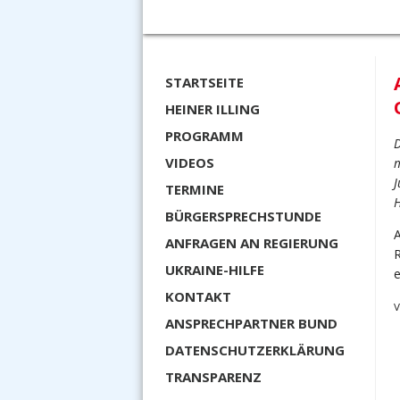
STARTSEITE
HEINER ILLING
PROGRAMM
D
VIDEOS
m
J
TERMINE
H
BÜRGERSPRECHSTUNDE
A
ANFRAGEN AN REGIERUNG
R
UKRAINE-HILFE
e
KONTAKT
V
ANSPRECHPARTNER BUND
DATENSCHUTZERKLÄRUNG
TRANSPARENZ