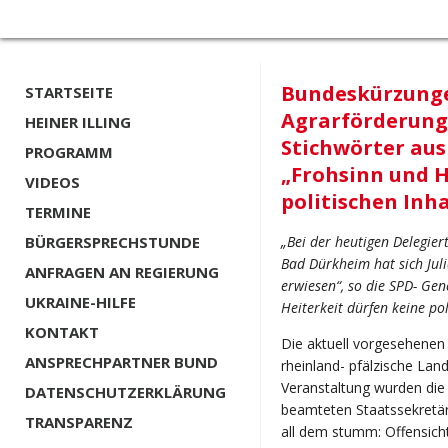
Bundeskürzungen
STARTSEITE
Agrarförderung 
HEINER ILLING
Stichwörter aus
PROGRAMM
„Frohsinn und H
VIDEOS
politischen Inh
TERMINE
BÜRGERSPRECHSTUNDE
„Bei der heutigen Delegie
Bad Dürkheim hat sich Jul
ANFRAGEN AN REGIERUNG
erwiesen“, so die SPD- Ge
UKRAINE-HILFE
Heiterkeit dürfen keine pol
KONTAKT
Die aktuell vorgesehenen
ANSPRECHPARTNER BUND
rheinland- pfälzische Land
Veranstaltung wurden die
DATENSCHUTZERKLÄRUNG
beamteten Staatssekretär,
TRANSPARENZ
all dem stumm: Offensicht