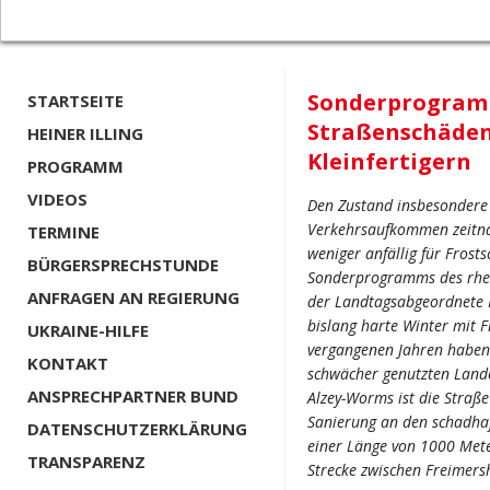
Sonderprogramm
STARTSEITE
Straßenschäden 
HEINER ILLING
Kleinfertigern
PROGRAMM
VIDEOS
Den Zustand insbesondere
Verkehrsaufkommen zeitna
TERMINE
weniger anfällig für Frost
BÜRGERSPRECHSTUNDE
Sonderprogramms des rhein
ANFRAGEN AN REGIERUNG
der Landtagsabgeordnete H
bislang harte Winter mit 
UKRAINE-HILFE
vergangenen Jahren haben 
KONTAKT
schwächer genutzten Lande
ANSPRECHPARTNER BUND
Alzey-Worms ist die Straß
Sanierung an den schadhaft
DATENSCHUTZERKLÄRUNG
einer Länge von 1000 Mete
TRANSPARENZ
Strecke zwischen Freimers