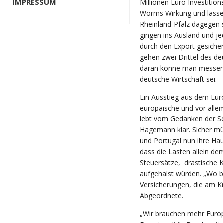
IMPRESSUM
Millionen Euro Investitio
Worms Wirkung und lassen 
Rheinland-Pfalz dagegen s
gingen ins Ausland und jed
durch den Export gesicher
gehen zwei Drittel des de
daran könne man messen,
deutsche Wirtschaft sei.
Ein Ausstieg aus dem Eur
europäische und vor allem
lebt vom Gedanken der So
Hagemann klar. Sicher müs
und Portugal nun ihre Ha
dass die Lasten allein d
Steuersätze, drastische 
aufgehalst würden. „Wo bl
Versicherungen, die am Kr
Abgeordnete.
„Wir brauchen mehr Europ