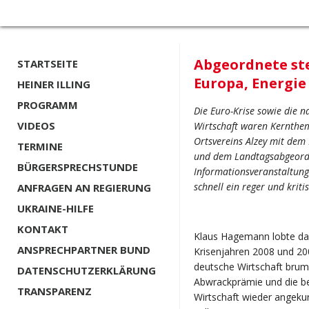
Abgeordnete st
STARTSEITE
Europa, Energie
HEINER ILLING
PROGRAMM
Die Euro-Krise sowie die n
VIDEOS
Wirtschaft waren Kernthem
Ortsvereins Alzey mit de
TERMINE
und dem Landtagsabgeordn
BÜRGERSPRECHSTUNDE
Informationsveranstaltung 
schnell ein reger und kri
ANFRAGEN AN REGIERUNG
UKRAINE-HILFE
KONTAKT
Klaus Hagemann lobte das
ANSPRECHPARTNER BUND
Krisenjahren 2008 und 200
deutsche Wirtschaft brumm
DATENSCHUTZERKLÄRUNG
Abwrackprämie und die b
TRANSPARENZ
Wirtschaft wieder angekurb