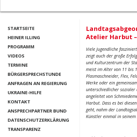
Landtagsabgeor
STARTSEITE
Atelier Harbut 
HEINER ILLING
PROGRAMM
Viele Jugendliche faszinier
VIDEOS
zeigt auch der große Erfol
und Kulturzentrum der Sta
TERMINE
meist im Alter von 11 bis 
BÜRGERSPRECHSTUNDE
Plasmaschneider, Flex, F
Werke oder ein gemeinsame
ANFRAGEN AN REGIERUNG
unterschiedlicher sozialer
UKRAINE-HILFE
angeleitet von Schmiedeme
KONTAKT
Harbut. Dass es bei diese
geht, nahm der Landtagsab
ANSPRECHPARTNER BUND
Künstler einmal in seinem
DATENSCHUTZERKLÄRUNG
TRANSPARENZ