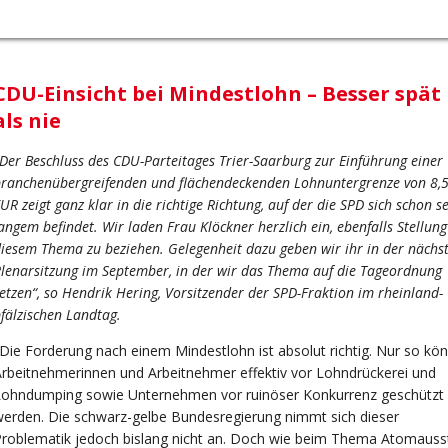
CDU-Einsicht bei Mindestlohn – Besser spät
als nie
Der Beschluss des CDU-Parteitages Trier-Saarburg zur Einführung einer
ranchenübergreifenden und flächendeckenden Lohnuntergrenze von 8,
UR zeigt ganz klar in die richtige Richtung, auf der die SPD sich schon se
angem befindet. Wir laden Frau Klöckner herzlich ein, ebenfalls Stellung
iesem Thema zu beziehen. Gelegenheit dazu geben wir ihr in der nächs
lenarsitzung im September, in der wir das Thema auf die Tageordnung
etzen“, so Hendrik Hering, Vorsitzender der SPD-Fraktion im rheinland-
fälzischen Landtag.
Die Forderung nach einem Mindestlohn ist absolut richtig. Nur so kö
rbeitnehmerinnen und Arbeitnehmer effektiv vor Lohndrückerei und
Lohndumping sowie Unternehmen vor ruinöser Konkurrenz geschützt
erden. Die schwarz-gelbe Bundesregierung nimmt sich dieser
roblematik jedoch bislang nicht an. Doch wie beim Thema Atomauss