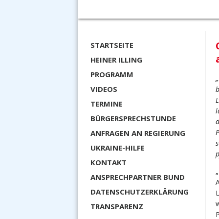
STARTSEITE
HEINER ILLING
PROGRAMM
„
VIDEOS
b
E
TERMINE
l
BÜRGERSPRECHSTUNDE
d
P
ANFRAGEN AN REGIERUNG
s
UKRAINE-HILFE
p
KONTAKT
„
ANSPRECHPARTNER BUND
A
DATENSCHUTZERKLÄRUNG
w
TRANSPARENZ
P