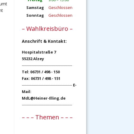
äumt
Samstag
Geschlossen
mt
Sonntag
Geschlossen
– Wahlkreisbüro –
Anschrift & Kontakt:
Hospitalstraße 7
55232 Alzey
------------------------------------------
Tel: 06731 / 498 - 150
Fax: 06731 / 498 - 151
------------------------------------------
E-
Mail:
MdL@Heiner-Illing.de
------------------------------------------
– – – Themen – – –