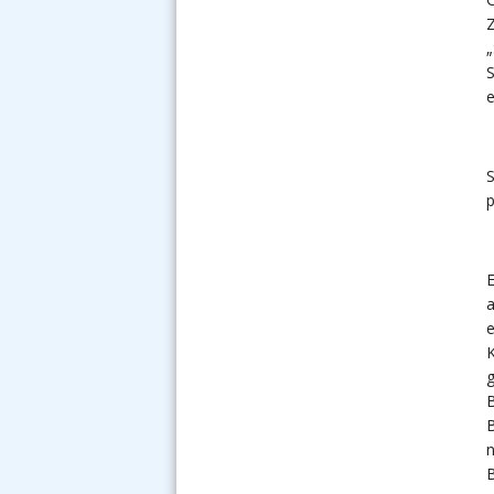
„
S
e
p
E
e
K
g
n
B