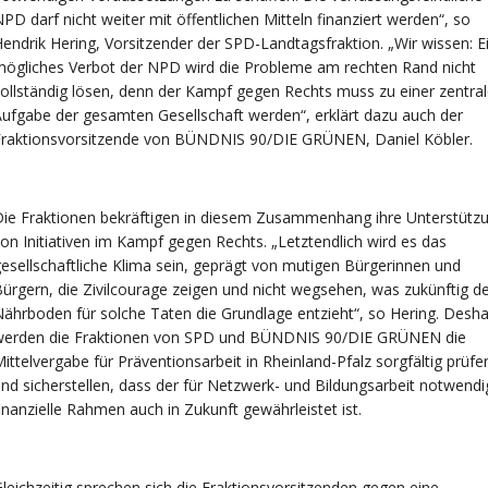
PD darf nicht weiter mit öffentlichen Mitteln finanziert werden“, so
endrik Hering, Vorsitzender der SPD-Landtagsfraktion. „Wir wissen: E
ögliches Verbot der NPD wird die Probleme am rechten Rand nicht
ollständig lösen, denn der Kampf gegen Rechts muss zu einer zentra
ufgabe der gesamten Gesellschaft werden“, erklärt dazu auch der
Fraktionsvorsitzende von BÜNDNIS 90/DIE GRÜNEN, Daniel Köbler.
ie Fraktionen bekräftigen in diesem Zusammenhang ihre Unterstütz
on Initiativen im Kampf gegen Rechts. „Letztendlich wird es das
esellschaftliche Klima sein, geprägt von mutigen Bürgerinnen und
ürgern, die Zivilcourage zeigen und nicht wegsehen, was zukünftig 
ährboden für solche Taten die Grundlage entzieht“, so Hering. Desha
werden die Fraktionen von SPD und BÜNDNIS 90/DIE GRÜNEN die
ittelvergabe für Präventionsarbeit in Rheinland-Pfalz sorgfältig prüfe
nd sicherstellen, dass der für Netzwerk- und Bildungsarbeit notwendi
inanzielle Rahmen auch in Zukunft gewährleistet ist.
leichzeitig sprechen sich die Fraktionsvorsitzenden gegen eine