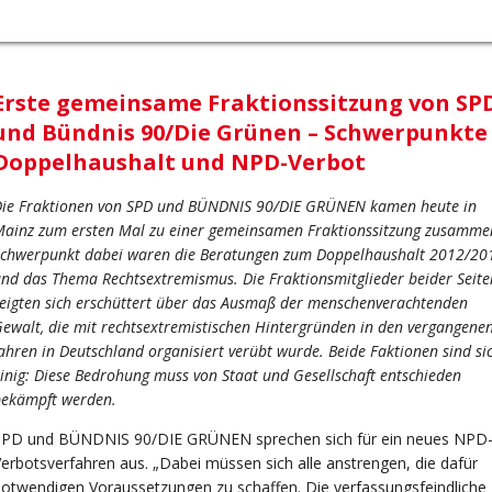
Erste gemeinsame Fraktionssitzung von SP
und Bündnis 90/Die Grünen – Schwerpunkte
Doppelhaushalt und NPD-Verbot
ie Fraktionen von SPD und BÜNDNIS 90/DIE GRÜNEN kamen heute in
ainz zum ersten Mal zu einer gemeinsamen Fraktionssitzung zusamme
chwerpunkt dabei waren die Beratungen zum Doppelhaushalt 2012/20
nd das Thema Rechtsextremismus. Die Fraktionsmitglieder beider Seite
eigten sich erschüttert über das Ausmaß der menschenverachtenden
ewalt, die mit rechtsextremistischen Hintergründen in den vergangene
ahren in Deutschland organisiert verübt wurde. Beide Faktionen sind si
inig: Diese Bedrohung muss von Staat und Gesellschaft entschieden
bekämpft werden.
SPD und BÜNDNIS 90/DIE GRÜNEN sprechen sich für ein neues NPD
erbotsverfahren aus. „Dabei müssen sich alle anstrengen, die dafür
otwendigen Voraussetzungen zu schaffen. Die verfassungsfeindliche