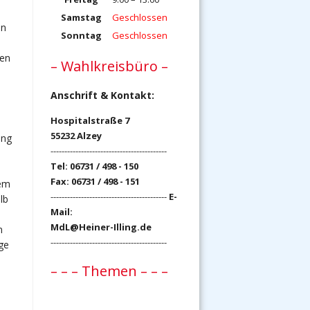
Samstag
Geschlossen
in
Sonntag
Geschlossen
len
– Wahlkreisbüro –
Anschrift & Kontakt:
Hospitalstraße 7
55232 Alzey
ung
------------------------------------------
Tel: 06731 / 498 - 150
Fax: 06731 / 498 - 151
dem
------------------------------------------
E-
lb
Mail:
MdL@Heiner-Illing.de
n
------------------------------------------
ge
– – – Themen – – –