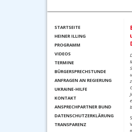
STARTSEITE
HEINER ILLING
PROGRAMM
VIDEOS
D
M
TERMINE
S
BÜRGERSPRECHSTUNDE
u
ANFRAGEN AN REGIERUNG
z
G
UKRAINE-HILFE
J
KONTAKT
e
ANSPRECHPARTNER BUND
DATENSCHUTZERKLÄRUNG
TRANSPARENZ
V
n