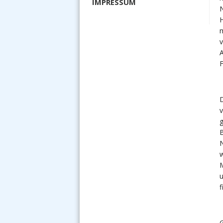
IMPRESSUM
N
H
m
v
A
D
v
g
B
N
M
u
f
G