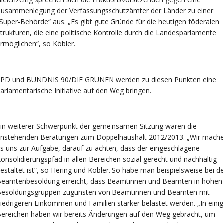
Zusammenlegung der Verfassungsschutzämter der Länder zu einer
Super-Behörde“ aus. „Es gibt gute Gründe für die heutigen föderalen
trukturen, die eine politische Kontrolle durch die Landesparlamente
rmöglichen“, so Köbler.
SPD und BÜNDNIS 90/DIE GRÜNEN werden zu diesen Punkten eine
arlamentarische Initiative auf den Weg bringen.
in weiterer Schwerpunkt der gemeinsamen Sitzung waren die
anstehenden Beratungen zum Doppelhaushalt 2012/2013. „Wir mach
s uns zur Aufgabe, darauf zu achten, dass der eingeschlagene
onsolidierungspfad in allen Bereichen sozial gerecht und nachhaltig
estaltet ist“, so Hering und Köbler. So habe man beispielsweise bei d
Beamtenbesoldung erreicht, dass Beamtinnen und Beamten in hohen
Besoldungsgruppen zugunsten von Beamtinnen und Beamten mit
iedrigeren Einkommen und Familien stärker belastet werden. „In eini
ereichen haben wir bereits Änderungen auf den Weg gebracht, um