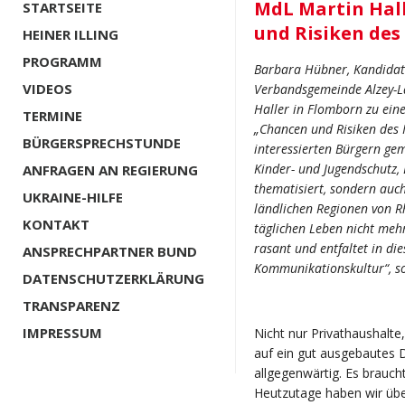
MdL Martin Hall
STARTSEITE
und Risiken des
HEINER ILLING
PROGRAMM
Barbara Hübner, Kandidati
VIDEOS
Verbandsgemeinde Alzey-L
Haller in Flomborn zu ei
TERMINE
„Chancen und Risiken des 
BÜRGERSPRECHSTUNDE
interessierten Bürgern ge
Kinder- und Jugendschutz,
ANFRAGEN AN REGIERUNG
thematisiert, sondern auc
UKRAINE-HILFE
ländlichen Regionen von Rh
KONTAKT
täglichen Leben nicht meh
rasant und entfaltet in di
ANSPRECHPARTNER BUND
Kommunikationskultur“, s
DATENSCHUTZERKLÄRUNG
TRANSPARENZ
IMPRESSUM
Nicht nur Privathaushalt
auf ein gut ausgebautes D
allgegenwärtig. Es brauc
Heutzutage haben wir übe