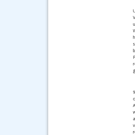
U
u
W
h
s
b
P
r
g
9
o
A
w
a
v
r