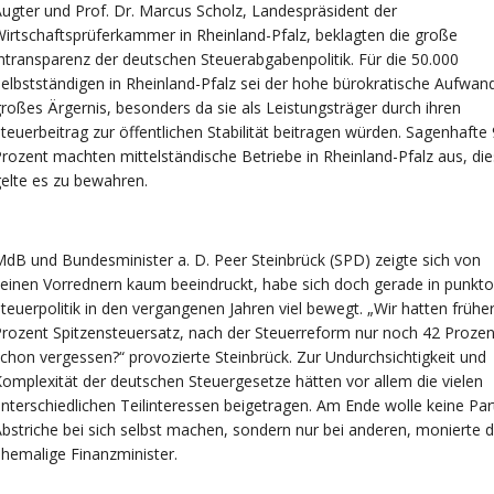
ugter und Prof. Dr. Marcus Scholz, Landespräsident der
irtschaftsprüferkammer in Rheinland-Pfalz, beklagten die große
ntransparenz der deutschen Steuerabgabenpolitik. Für die 50.000
elbstständigen in Rheinland-Pfalz sei der hohe bürokratische Aufwand
roßes Ärgernis, besonders da sie als Leistungsträger durch ihren
teuerbeitrag zur öffentlichen Stabilität beitragen würden. Sagenhafte
rozent machten mittelständische Betriebe in Rheinland-Pfalz aus, di
elte es zu bewahren.
dB und Bundesminister a. D. Peer Steinbrück (SPD) zeigte sich von
einen Vorrednern kaum beeindruckt, habe sich doch gerade in punkto
teuerpolitik in den vergangenen Jahren viel bewegt. „Wir hatten frühe
rozent Spitzensteuersatz, nach der Steuerreform nur noch 42 Prozen
chon vergessen?“ provozierte Steinbrück. Zur Undurchsichtigkeit und
omplexität der deutschen Steuergesetze hätten vor allem die vielen
nterschiedlichen Teilinteressen beigetragen. Am Ende wolle keine Par
bstriche bei sich selbst machen, sondern nur bei anderen, monierte d
hemalige Finanzminister.