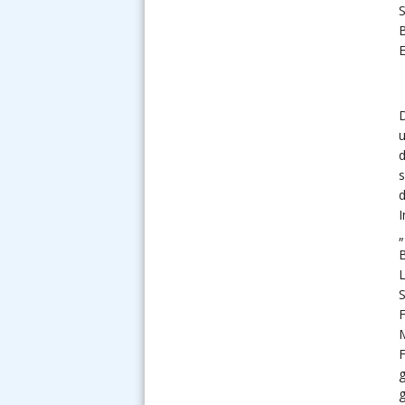
S
B
E
u
d
s
I
„
B
L
S
F
M
F
g
g