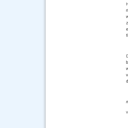
H
w
z
f
D
b
w
v
d
V