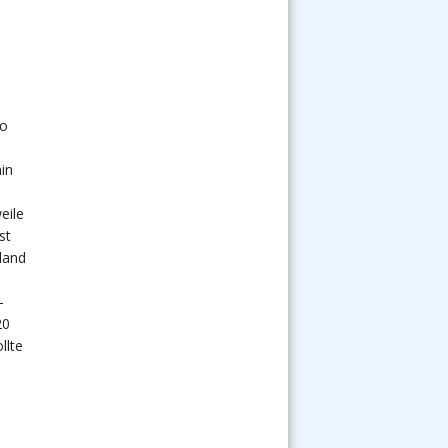
ro
in
eile
st
land
-
20
llte