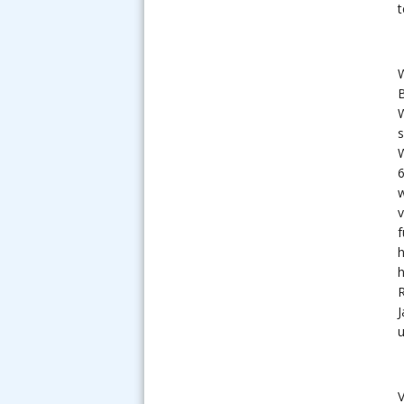
t
W
W
s
W
6
w
v
f
h
h
R
J
u
V