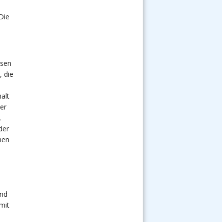
–
–
Die
esen
, die
halt
er
.
der
hen
und
mit