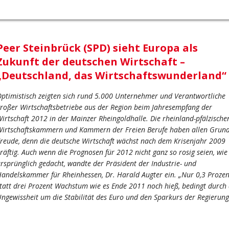
Peer Steinbrück (SPD) sieht Europa als
Zukunft der deutschen Wirtschaft –
„Deutschland, das Wirtschaftswunderland“
ptimistisch zeigten sich rund 5.000 Unternehmer und Verantwortliche
roßer Wirtschaftsbetriebe aus der Region beim Jahresempfang der
irtschaft 2012 in der Mainzer Rheingoldhalle. Die rheinland-pfälzische
irtschaftskammern und Kammern der Freien Berufe haben allen Grund
reude, denn die deutsche Wirtschaft wächst nach dem Krisenjahr 2009
räftig. Auch wenn die Prognosen für 2012 nicht ganz so rosig seien, wie
rsprünglich gedacht, wandte der Präsident der Industrie- und
andelskammer für Rheinhessen, Dr. Harald Augter ein. „Nur 0,3 Prozen
tatt drei Prozent Wachstum wie es Ende 2011 noch hieß, bedingt durch 
ngewissheit um die Stabilität des Euro und den Sparkurs der Regierung