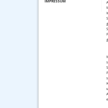
IMPRESSUM
A
W
I
S
g
S
P
g
M
s
S
P
s
K
u
A
e