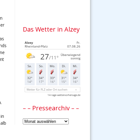
rn
der
Das Wetter in Alzey
as
ands
ine
nt
.
– – Pressearchiv – –
in
–
alb
–
Pressearchiv