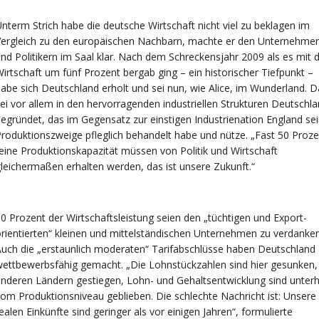
nterm Strich habe die deutsche Wirtschaft nicht viel zu beklagen im
Vergleich zu den europäischen Nachbarn, machte er den Unternehme
nd Politikern im Saal klar. Nach dem Schreckensjahr 2009 als es mit 
irtschaft um fünf Prozent bergab ging – ein historischer Tiefpunkt –
abe sich Deutschland erholt und sei nun, wie Alice, im Wunderland. D
ei vor allem in den hervorragenden industriellen Strukturen Deutschl
egründet, das im Gegensatz zur einstigen Industrienation England se
roduktionszweige pfleglich behandelt habe und nütze. „Fast 50 Proze
eine Produktionskapazität müssen von Politik und Wirtschaft
leichermaßen erhalten werden, das ist unsere Zukunft.“
0 Prozent der Wirtschaftsleistung seien den „tüchtigen und Export-
rientierten“ kleinen und mittelständischen Unternehmen zu verdanken
uch die „erstaunlich moderaten“ Tarifabschlüsse haben Deutschland
ettbewerbsfähig gemacht. „Die Lohnstückzahlen sind hier gesunken, 
nderen Ländern gestiegen, Lohn- und Gehaltsentwicklung sind unterh
om Produktionsniveau geblieben. Die schlechte Nachricht ist: Unsere
ealen Einkünfte sind geringer als vor einigen Jahren“, formulierte