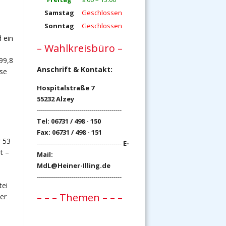
Samstag
Geschlossen
Sonntag
Geschlossen
 ein
– Wahlkreisbüro –
 99,8
Anschrift & Kontakt:
ese
Hospitalstraße 7
55232 Alzey
------------------------------------------
Tel: 06731 / 498 - 150
Fax: 06731 / 498 - 151
r 53
------------------------------------------
E-
t –
Mail:
MdL@Heiner-Illing.de
------------------------------------------
tei
– – – Themen – – –
er