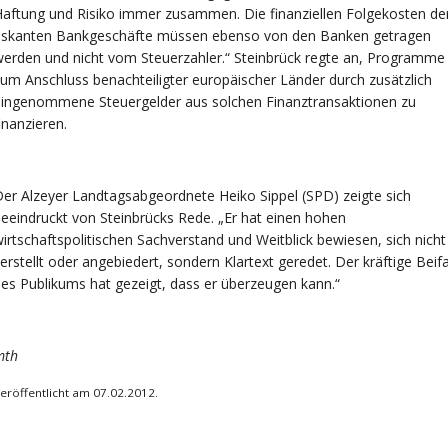
aftung und Risiko immer zusammen. Die finanziellen Folgekosten de
riskanten Bankgeschäfte müssen ebenso von den Banken getragen
erden und nicht vom Steuerzahler.“ Steinbrück regte an, Programme
um Anschluss benachteiligter europäischer Länder durch zusätzlich
eingenommene Steuergelder aus solchen Finanztransaktionen zu
inanzieren.
er Alzeyer Landtagsabgeordnete Heiko Sippel (SPD) zeigte sich
eeindruckt von Steinbrücks Rede. „Er hat einen hohen
irtschaftspolitischen Sachverstand und Weitblick bewiesen, sich nicht
erstellt oder angebiedert, sondern Klartext geredet. Der kräftige Beifa
es Publikums hat gezeigt, dass er überzeugen kann.“
mth
eröffentlicht am 07.02.2012.