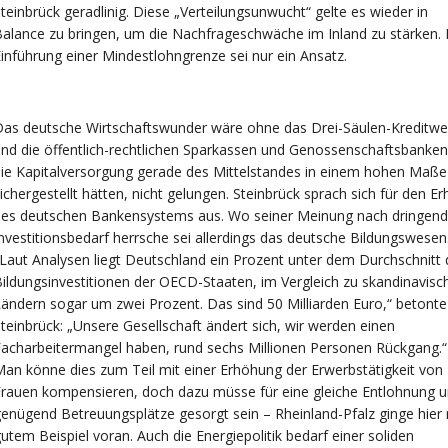
teinbrück geradlinig. Diese „Verteilungsunwucht“ gelte es wieder in
alance zu bringen, um die Nachfrageschwäche im Inland zu stärken. 
inführung einer Mindestlohngrenze sei nur ein Ansatz.
Das deutsche Wirtschaftswunder wäre ohne das Drei-Säulen-Kreditw
nd die öffentlich-rechtlichen Sparkassen und Genossenschaftsbanken
ie Kapitalversorgung gerade des Mittelstandes in einem hohen Maße
ichergestellt hätten, nicht gelungen. Steinbrück sprach sich für den Er
des deutschen Bankensystems aus. Wo seiner Meinung nach dringend
nvestitionsbedarf herrsche sei allerdings das deutsche Bildungswesen
Laut Analysen liegt Deutschland ein Prozent unter dem Durchschnitt 
ildungsinvestitionen der OECD-Staaten, im Vergleich zu skandinavisc
ändern sogar um zwei Prozent. Das sind 50 Milliarden Euro,“ betonte
teinbrück: „Unsere Gesellschaft ändert sich, wir werden einen
acharbeitermangel haben, rund sechs Millionen Personen Rückgang.“
an könne dies zum Teil mit einer Erhöhung der Erwerbstätigkeit von
rauen kompensieren, doch dazu müsse für eine gleiche Entlohnung 
enügend Betreuungsplätze gesorgt sein – Rheinland-Pfalz ginge hier 
utem Beispiel voran. Auch die Energiepolitik bedarf einer soliden