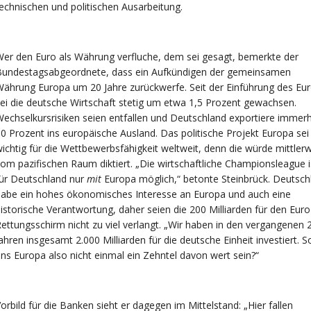
echnischen und politischen Ausarbeitung.
er den Euro als Währung verfluche, dem sei gesagt, bemerkte der
Bundestagsabgeordnete, dass ein Aufkündigen der gemeinsamen
ährung Europa um 20 Jahre zurückwerfe. Seit der Einführung des Eu
ei die deutsche Wirtschaft stetig um etwa 1,5 Prozent gewachsen.
echselkursrisiken seien entfallen und Deutschland exportiere immerh
0 Prozent ins europäische Ausland. Das politische Projekt Europa sei
ichtig für die Wettbewerbsfähigkeit weltweit, denn die würde mittlerw
om pazifischen Raum diktiert. „Die wirtschaftliche Championsleague i
ür Deutschland nur
mit
Europa möglich,“ betonte Steinbrück. Deutsch
abe ein hohes ökonomisches Interesse an Europa und auch eine
istorische Verantwortung, daher seien die 200 Milliarden für den Euro
ettungsschirm nicht zu viel verlangt. „Wir haben in den vergangenen 
ahren insgesamt 2.000 Milliarden für die deutsche Einheit investiert. So
ns Europa also nicht einmal ein Zehntel davon wert sein?“
orbild für die Banken sieht er dagegen im Mittelstand: „Hier fallen