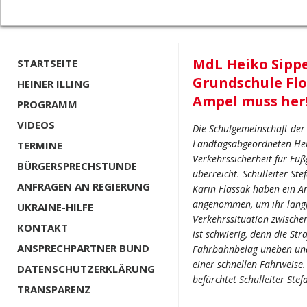
MdL Heiko Sippe
STARTSEITE
Grundschule Fl
HEINER ILLING
Ampel muss her
PROGRAMM
VIDEOS
Die Schulgemeinschaft de
Landtagsabgeordneten Heik
TERMINE
Verkehrssicherheit für Fu
BÜRGERSPRECHSTUNDE
überreicht. Schulleiter St
ANFRAGEN AN REGIERUNG
Karin Flassak haben ein 
angenommen, um ihr langjä
UKRAINE-HILFE
Verkehrssituation zwisch
KONTAKT
ist schwierig, denn die Str
ANSPRECHPARTNER BUND
Fahrbahnbelag uneben und
einer schnellen Fahrweise. 
DATENSCHUTZERKLÄRUNG
befürchtet Schulleiter Ste
TRANSPARENZ