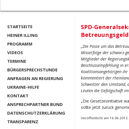
SPD-Generalsek
STARTSEITE
Betreuungsgeld 
HEINER ILLING
PROGRAMM
„Die Posse um das Betreuun
VIDEOS
Misserfolge der schwarz-g
Mitglieder der Regierungsk
TERMINE
Beschlussempfehlung in ers
BÜRGERSPRECHSTUNDE
Koalitionsangehörigen ihr 
kommentiert der rheinland
ANFRAGEN AN REGIERUNG
Schweitzer den Umstand, d
UKRAINE-HILFE
Leuten die Gefolgschaft i
KONTAKT
„Die Gesetzesinitiative war
ANSPRECHPARTNER BUND
sollte jetzt zurück geno
DATENSCHUTZERKLÄRUNG
Veröffentlicht am 16.06.2012.
TRANSPARENZ