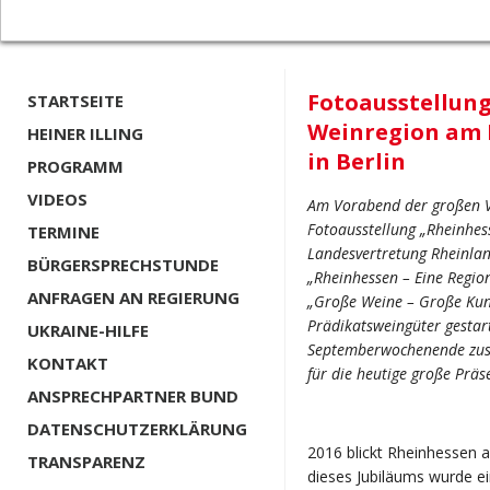
Fotoausstellung
STARTSEITE
Weinregion am 
HEINER ILLING
in Berlin
PROGRAMM
VIDEOS
Am Vorabend der großen Ve
Fotoausstellung „Rheinhes
TERMINE
Landesvertretung Rheinland
BÜRGERSPRECHSTUNDE
„Rheinhessen – Eine Regio
ANFRAGEN AN REGIERUNG
„Große Weine – Große Kun
Prädikatsweingüter gestart
UKRAINE-HILFE
Septemberwochenende zusa
KONTAKT
für die heutige große Präs
ANSPRECHPARTNER BUND
DATENSCHUTZERKLÄRUNG
2016 blickt Rheinhessen a
TRANSPARENZ
dieses Jubiläums wurde e