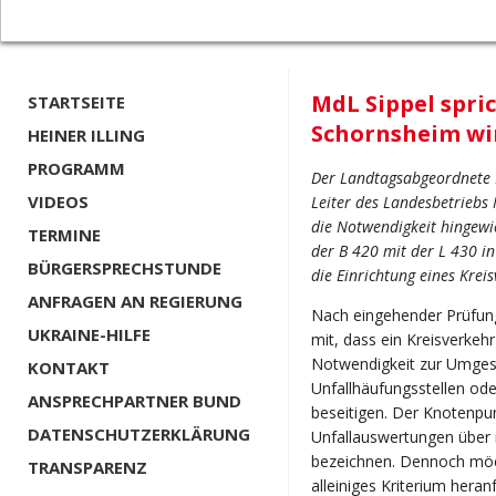
MdL Sippel spric
STARTSEITE
Schornsheim wi
HEINER ILLING
PROGRAMM
Der Landtagsabgeordnete 
VIDEOS
Leiter des Landesbetriebs
die Notwendigkeit hingewi
TERMINE
der B 420 mit der L 430 i
BÜRGERSPRECHSTUNDE
die Einrichtung eines Krei
ANFRAGEN AN REGIERUNG
Nach eingehender Prüfun
UKRAINE-HILFE
mit, dass ein Kreisverke
Notwendigkeit zur Umges
KONTAKT
Unfallhäufungsstellen ode
ANSPRECHPARTNER BUND
beseitigen. Der Knotenpu
DATENSCHUTZERKLÄRUNG
Unfallauswertungen über m
bezeichnen. Dennoch möcht
TRANSPARENZ
alleiniges Kriterium hera