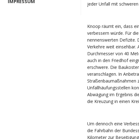
IMPRESSUM
jeder Unfall mit schweren 
Knoop räumt ein, dass ein 
verbessern würde. Für die
nennenswerten Defizite. 
Verkehre weit einsehbar.
Durchmesser von 40 Mete
auch in den Friedhof eing
erschwere. Die Baukosten
veranschlagen. In Anbetr
Straßenbaumaßnahmen zur
Unfallhäufungsstellen ko
Abwägung im Ergebnis die
die Kreuzung in einen Kr
Um dennoch eine Verbess
die Fahrbahn der Bundess
Kilometer zur Beseitigun