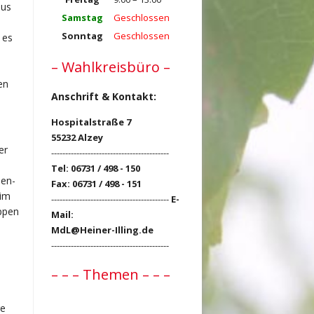
aus
Samstag
Geschlossen
Sonntag
Geschlossen
 es
– Wahlkreisbüro –
en
Anschrift & Kontakt:
Hospitalstraße 7
55232 Alzey
er
------------------------------------------
Tel: 06731 / 498 - 150
nen-
Fax: 06731 / 498 - 151
 im
------------------------------------------
E-
ppen
Mail:
MdL@Heiner-Illing.de
------------------------------------------
– – – Themen – – –
re