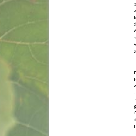
p
v
M
d
W
n
s
F
f
A
U
i
g
G
d
H