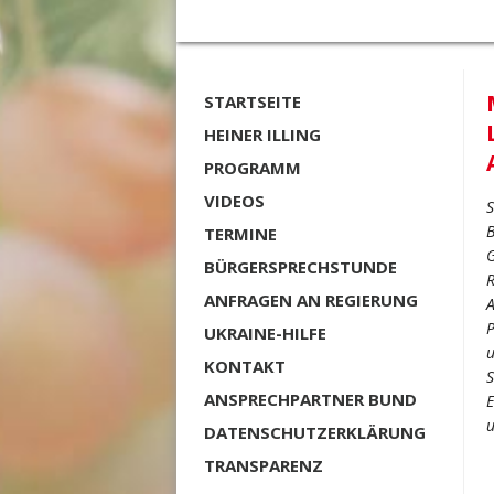
STARTSEITE
HEINER ILLING
PROGRAMM
VIDEOS
S
B
TERMINE
G
BÜRGERSPRECHSTUNDE
R
ANFRAGEN AN REGIERUNG
A
P
UKRAINE-HILFE
u
KONTAKT
S
ANSPRECHPARTNER BUND
E
u
DATENSCHUTZERKLÄRUNG
TRANSPARENZ