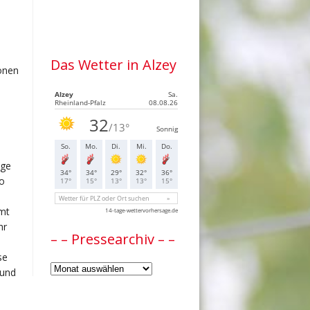
Das Wetter in Alzey
onen
age
so
mmt
hr
– – Pressearchiv – –
se
–
 und
–
Pressearchiv