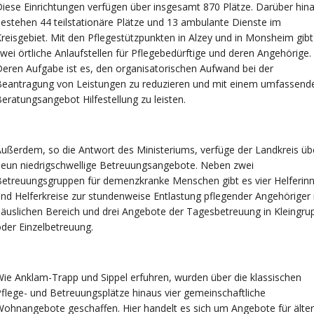
iese Einrichtungen verfügen über insgesamt 870 Plätze. Darüber hin
estehen 44 teilstationäre Plätze und 13 ambulante Dienste im
reisgebiet. Mit den Pflegestützpunkten in Alzey und in Monsheim gibt
wei örtliche Anlaufstellen für Pflegebedürftige und deren Angehörige.
eren Aufgabe ist es, den organisatorischen Aufwand bei der
Beantragung von Leistungen zu reduzieren und mit einem umfassend
eratungsangebot Hilfestellung zu leisten.
ußerdem, so die Antwort des Ministeriums, verfüge der Landkreis üb
eun niedrigschwellige Betreuungsangebote. Neben zwei
etreuungsgruppen für demenzkranke Menschen gibt es vier Helferin
nd Helferkreise zur stundenweise Entlastung pflegender Angehöriger
äuslichen Bereich und drei Angebote der Tagesbetreuung in Kleingru
der Einzelbetreuung.
ie Anklam-Trapp und Sippel erfuhren, wurden über die klassischen
flege- und Betreuungsplätze hinaus vier gemeinschaftliche
ohnangebote geschaffen. Hier handelt es sich um Angebote für älte