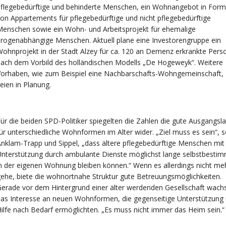
flegebedürftige und behinderte Menschen, ein Wohnangebot in Form
on Appartements für pflegebedürftige und nicht pflegebedürftige
enschen sowie ein Wohn- und Arbeitsprojekt für ehemalige
rogenabhängige Menschen. Aktuell plane eine Investorengruppe ein
ohnprojekt in der Stadt Alzey für ca. 120 an Demenz erkrankte Pers
ach dem Vorbild des holländischen Modells „De Hogeweyk“. Weitere
Vorhaben, wie zum Beispiel eine Nachbarschafts-Wohngemeinschaft,
eien in Planung.
ür die beiden SPD-Politiker spiegelten die Zahlen die gute Ausgangsl
ür unterschiedliche Wohnformen im Alter wider. „Ziel muss es sein“, 
nklam-Trapp und Sippel, „dass ältere pflegebedürftige Menschen mit
nterstützung durch ambulante Dienste möglichst lange selbstbesti
n der eigenen Wohnung bleiben können.“ Wenn es allerdings nicht me
ehe, biete die wohnortnahe Struktur gute Betreuungsmöglichkeiten.
erade vor dem Hintergrund einer älter werdenden Gesellschaft wach
as Interesse an neuen Wohnformen, die gegenseitige Unterstützung
ilfe nach Bedarf ermöglichten. „Es muss nicht immer das Heim sein.“