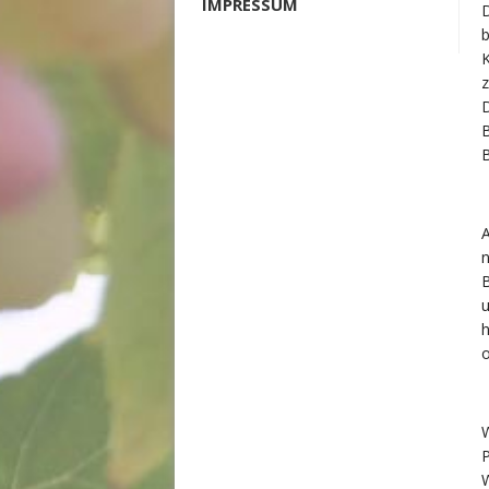
IMPRESSUM
D
b
K
z
D
B
A
n
B
u
h
o
W
P
W