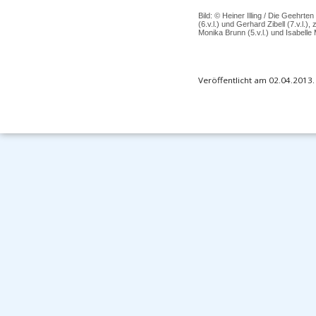
Bild: © Heiner Illing / Die Geehrten
(6.v.l.) und Gerhard Zibell (7.v.l.)
Monika Brunn (5.v.l.) und Isabelle
Veröffentlicht am 02.04.2013.