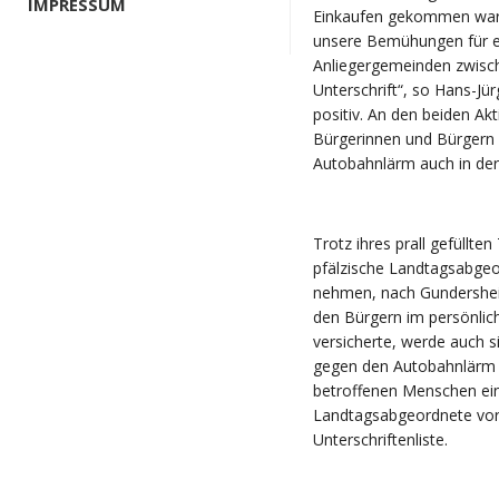
IMPRESSUM
Einkaufen gekommen waren
unsere Bemühungen für ei
Anliegergemeinden zwisch
Unterschrift“, so Hans-Jü
positiv. An den beiden Ak
Bürgerinnen und Bürgern i
Autobahnlärm auch in de
Trotz ihres prall gefüllten
pfälzische Landtagsabgeo
nehmen, nach Gundersheim
den Bürgern im persönlic
versicherte, werde auch s
gegen den Autobahnlärm e
betroffenen Menschen ein
Landtagsabgeordnete vor O
Unterschriftenliste.