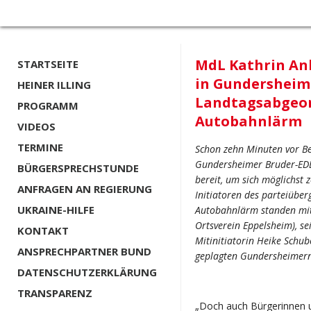
MdL Kathrin An
STARTSEITE
in Gundersheim 
HEINER ILLING
Landtagsabgeor
PROGRAMM
Autobahnlärm
VIDEOS
TERMINE
Schon zehn Minuten vor B
Gundersheimer Bruder-EDE
BÜRGERSPRECHSTUNDE
bereit, um sich möglichst z
ANFRAGEN AN REGIERUNG
Initiatoren des parteiübe
UKRAINE-HILFE
Autobahnlärm standen mit 
Ortsverein Eppelsheim), s
KONTAKT
Mitinitiatorin Heike Schu
ANSPRECHPARTNER BUND
geplagten Gundersheimern
DATENSCHUTZERKLÄRUNG
TRANSPARENZ
„Doch auch Bürgerinnen 