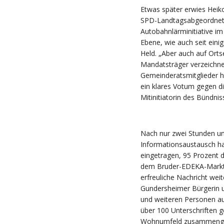
Etwas später erwies Heiko
SPD-Landtagsabgeordnete 
Autobahnlärminitiative im
Ebene, wie auch seit ein
Held. „Aber auch auf Orts
Mandatsträger verzeichne
Gemeinderatsmitglieder hä
ein klares Votum gegen d
Mitinitiatorin des Bündnis
Nach nur zwei Stunden u
Informationsaustausch hat
eingetragen, 95 Prozent 
dem Bruder-EDEKA-Markt z
erfreuliche Nachricht wei
Gundersheimer Bürgerin 
und weiteren Personen au
über 100 Unterschriften 
Wohnumfeld zusammenge