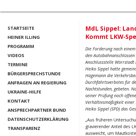
MdL Sippel: Lan
STARTSEITE
Kommt LKW-Sper
HEINER ILLING
PROGRAMM
Die Forderung nach einem
VIDEOS
den Autobahnanschlüssen d
Anschlussstelle Wörrstadt 
TERMINE
Heiko Sippel hatte gemei
BÜRGERSPRECHSTUNDE
Hagemann die Verkehrsbe
Durchfahrtsverbotes für d
ANFRAGEN AN REGIERUNG
Nachtstunden, gebeten. N
UKRAINE-HILFE
seiner Prüfung noch offen
KONTAKT
Verhältnismäßigkeit einer
Heiko Sippel (SPD) das Ge
ANSPRECHPARTNER BUND
DATENSCHUTZERKLÄRUNG
„Aus früheren Untersuchu
gravierender Anteil des 
TRANSPARENZ
ausweicht, um Mautkosten