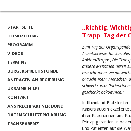
„Richtig. Wichti
STARTSEITE
Trapp: Tag der
HEINER ILLING
PROGRAMM
Zum Tag der Organspende a
VIDEOS
Arbeitskreises für Soziale
Anklam-Trapp: „Die Transp
TERMINE
andere Menschen bereit si
BÜRGERSPRECHSTUNDE
braucht mehr Verantwortun
braucht mehr Menschen, di
ANFRAGEN AN REGIERUNG
schwerkranke Patientinnen
UKRAINE-HILFE
geschenkt bekommen.“
KONTAKT
In Rheinland-Pfalz leiste
ANSPRECHPARTNER BUND
Kaiserslautern exzellente
DATENSCHUTZERKLÄRUNG
ihrer Patientinnen und P
Prinzip garantiert in bei
TRANSPARENZ
und Patienten auf die War