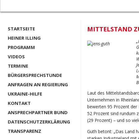
MITTELSTAND Z
STARTSEITE
HEINER ILLING
„
PROGRAMM
G
k
VIDEOS
W
J
TERMINE
L
BÜRGERSPRECHSTUNDE
M
B
ANFRAGEN AN REGIERUNG
Laut des Mittelstandsbar
UKRAINE-HILFE
Unternehmen in Rheinland-
KONTAKT
bewerten 95 Prozent der M
ANSPRECHPARTNER BUND
52 Prozent sind rundum zu
(29 Prozent) – und so vie
DATENSCHUTZERKLÄRUNG
TRANSPARENZ
Guth betont: „Das Land ha
starken Industrieland mit 