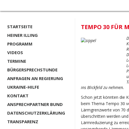
TEMPO 30 FÜR 
STARTSEITE
HEINER ILLING
D
PROGRAMM
K
R
VIDEOS
D
L
TERMINE
L
BÜRGERSPRECHSTUNDE
P
u
ANFRAGEN AN REGIERUNG
T
UKRAINE-HILFE
ins Blickfeld zu nehmen.
KONTAKT
Schon jetzt könnten die
beim Thema Tempo 30 vo
ANSPRECHPARTNER BUND
Lärmgrenzwerte von 70 db
DATENSCHUTZERKLÄRUNG
überschritten werden und
TRANSPARENZ
Lärmreduzierung zu erreich
vorangehende Lärmmessu