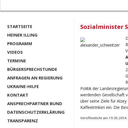
Sozialminister 
STARTSEITE
HEINER ILLING
D
PROGRAMM
B
V
VIDEOS
A
TERMINE
U
BÜRGERSPRECHSTUNDE
2
G
ANFRAGEN AN REGIERUNG
R
UKRAINE-HILFE
Politik der Landesregieru
KONTAKT
werdenden Gesellschaft vo
über seine Ziele für Alz
ANSPRECHPARTNER BUND
Kaffeetrinken ein. Die Bev
DATENSCHUTZERKLÄRUNG
Veröffentlicht am 19.05.2014.
TRANSPARENZ