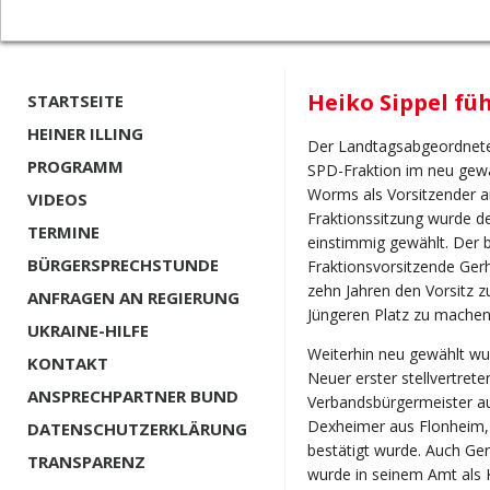
Heiko Sippel fü
STARTSEITE
HEINER ILLING
Der Landtagsabgeordnete 
PROGRAMM
SPD-Fraktion im neu gewä
Worms als Vorsitzender an
VIDEOS
Fraktionssitzung wurde de
TERMINE
einstimmig gewählt. Der b
BÜRGERSPRECHSTUNDE
Fraktionsvorsitzende Gerh
zehn Jahren den Vorsitz 
ANFRAGEN AN REGIERUNG
Jüngeren Platz zu machen
UKRAINE-HILFE
Weiterhin neu gewählt wu
KONTAKT
Neuer erster stellvertrete
ANSPRECHPARTNER BUND
Verbandsbürgermeister aus
Dexheimer aus Flonheim, d
DATENSCHUTZERKLÄRUNG
bestätigt wurde. Auch Ge
TRANSPARENZ
wurde in seinem Amt als Ka