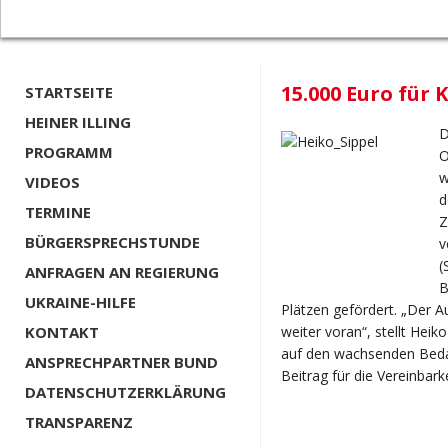
15.000 Euro für 
STARTSEITE
HEINER ILLING
D
PROGRAMM
O
w
VIDEOS
d
TERMINE
Z
BÜRGERSPRECHSTUNDE
v
(
ANFRAGEN AN REGIERUNG
B
UKRAINE-HILFE
Plätzen gefördert. „Der A
KONTAKT
weiter voran“, stellt Heiko
auf den wachsenden Bedar
ANSPRECHPARTNER BUND
Beitrag für die Vereinbark
DATENSCHUTZERKLÄRUNG
TRANSPARENZ